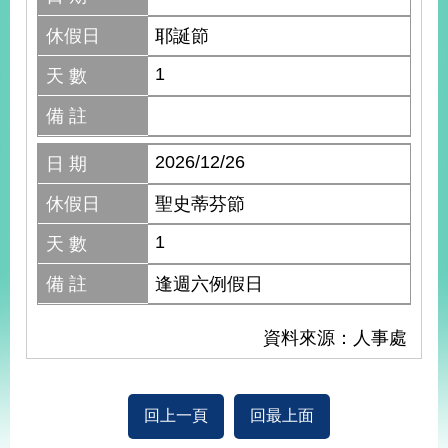
休假日
耶誕節
1
天 數
備 註
2026/12/26
日 期
休假日
聖史蒂芬節
1
天 數
備 註
逢週六例假日
資料來源：人事處
回上一頁
回最上面