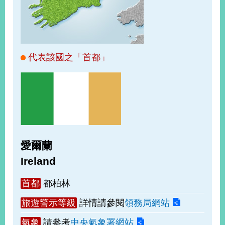
經
濟
日
不
落
國
代表該國之「首都」
台
海
和
平
護
照
愛爾蘭
回
Ireland
首
網
首都
都柏林
頁
站
關
旅遊警示等級
詳情請參閱
領務局網站
於
導
本
氣象
請參考
中央氣象署網站
覽