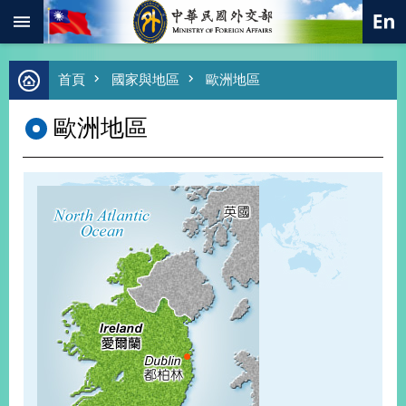
:::
跳到主要內容區塊
進
首頁
國家與地區
歐洲地區
階
搜
歐洲地區
尋
熱
門
關
鍵
字
總
合
外
交
價
值
外
交