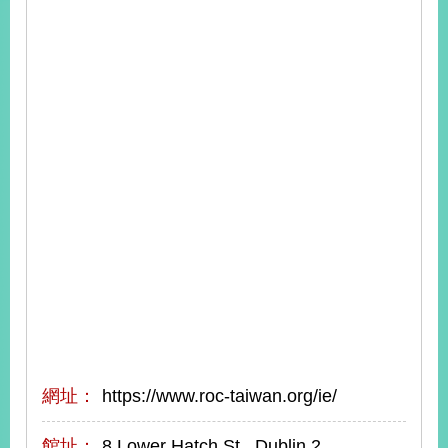
播
政
府
資
訊
公
開
為
民
服
務
本
部
相
關
網址：
https://www.roc-taiwan.org/ie/
網
站
館址：
8 Lower Hatch St., Dublin 2,