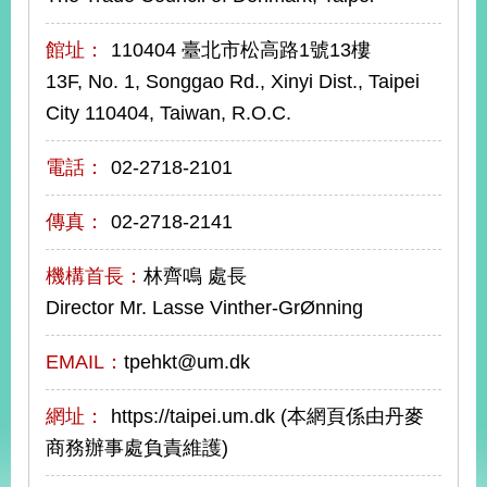
播
館址：
110404 臺北市松高路1號13樓
政
13F, No. 1, Songgao Rd., Xinyi Dist., Taipei
府
資
City 110404, Taiwan, R.O.C.
訊
公
電話：
02-2718-2101
開
傳真：
02-2718-2141
為
民
服
機構首長：
林齊鳴 處長
務
Director Mr. Lasse Vinther-GrØnning
本
EMAIL：
tpehkt@um.dk
部
相
關
網址：
https://taipei.um.dk (本網頁係由丹麥
網
商務辦事處負責維護)
站