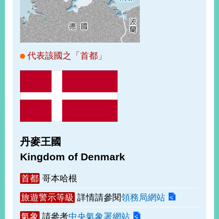
經
濟
日
不
落
國
代表該國之「首都」
台
海
和
平
護
照
丹麥王國
回
Kingdom of Denmark
首
網
首都
哥本哈根
頁
站
關
旅遊警示等級
詳情請參閱
領務局網站
於
導
本
氣象
請參考
中央氣象署網站
覽