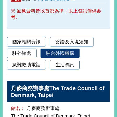
部
※ 氣象資料皆以首都為準，以上資訊僅供參
新
考。
聞
中
心
外
國家相關資訊
簽證及入境須知
交
資
駐外館處
駐台外國機構
訊
急難救助電話
生活資訊
國
家
與
地
丹麥商務辦事處The Trade Council of
區
Denmark, Taipei
國
館名：
丹麥商務辦事處
際
傳
The Trade Council of Denmark, Taipei