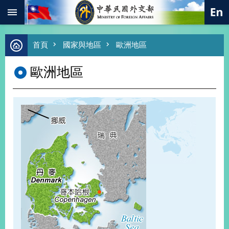
:::
跳到主要內容區塊
進
首頁
國家與地區
歐洲地區
階
搜
歐洲地區
尋
熱
門
關
鍵
字
總
合
外
交
價
值
外
交