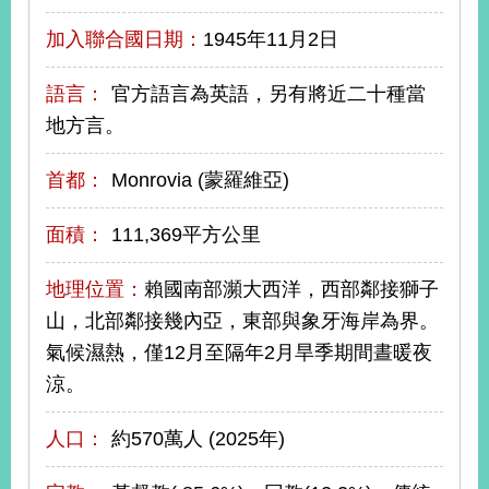
播
加入聯合國日期：
1945年11月2日
政
府
語言：
官方語言為英語，另有將近二十種當
資
地方言。
訊
公
開
首都：
Monrovia (蒙羅維亞)
為
面積：
111,369平方公里
民
服
地理位置：
賴國南部瀕大西洋，西部鄰接獅子
務
山，北部鄰接幾內亞，東部與象牙海岸為界。
本
氣候濕熱，僅12月至隔年2月旱季期間晝暖夜
部
涼。
相
關
網
人口：
約570萬人 (2025年)
站