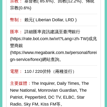
宗教：
基督教( 85.6%)、回教(12.2%)、傳統
宗教(0.6%)
旅
部
粉
外
長
絲
幣制：
賴元( Liberian Dollar, LRD )
國
信
專
人
箱
頁
急
難
匯率：
詳細匯率資訊建議至臺灣銀行
救
LINE
助
Instagram
X平台
服
(原推特)
(https://rate.bot.com.tw/xrt?Lang=zh-TW)或兆
務
專
豐商銀
線
(https://www.megabank.com.tw/personal/forei
APP
YouTube
RSS
gn-service/forex)網站查詢。
政
電壓：
110 / 220伏特（兩種並行）
府
網
站
主要媒體：
The Inquirer, Daily Times, The
資
New National, Monrovian Guardian, The
料
開
Patriot, Pepperbird, DC TV, ELBC, Star
放
Radio, Sky FM, Kiss FM等。
宣