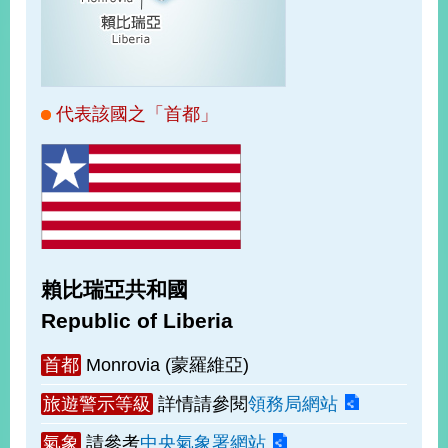
經
濟
日
不
落
國
代表該國之「首都」
台
海
和
平
護
照
賴比瑞亞共和國
回
Republic of Liberia
首
網
首都
Monrovia (蒙羅維亞)
頁
站
關
旅遊警示等級
詳情請參閱
領務局網站
於
導
本
氣象
請參考
中央氣象署網站
覽