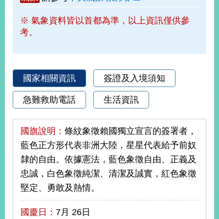
部
※ 氣象資料皆以首都為準，以上資訊僅供參
新
考。
聞
中
心
外
國家相關資訊
簽證及入境須知
交
資
急難救助電話
生活資訊
訊
國
國旗說明：
條紋象徵賴國獨立宣言的簽署者，
家
藍色正方形代表非洲大陸，星星代表給予前奴
與
隸的自由。依據憲法，藍色象徵自由、正義及
地
區
忠誠，白色象徵純潔、清潔及誠實，紅色象徵
堅定、勇敢及熱情。
國
際
國慶日：
7月 26日
傳