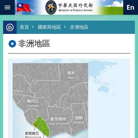
:::
跳到主要內容區塊
進
首頁
國家與地區
非洲地區
階
搜
非洲地區
尋
熱
門
關
鍵
字
總
合
外
交
價
值
外
交