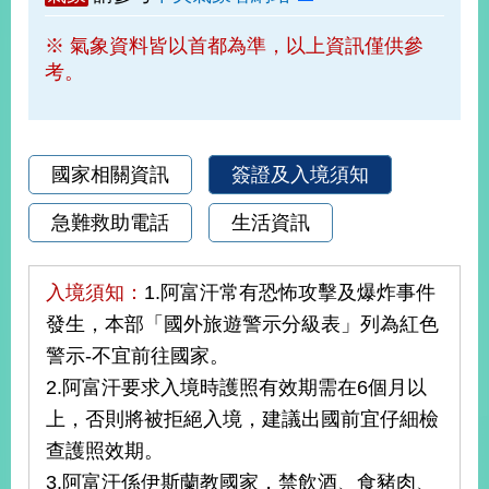
部
※ 氣象資料皆以首都為準，以上資訊僅供參
新
考。
聞
中
心
外
國家相關資訊
簽證及入境須知
交
資
急難救助電話
生活資訊
訊
國
入境須知：
1.阿富汗常有恐怖攻擊及爆炸事件
家
發生，本部「國外旅遊警示分級表」列為紅色
與
警示-不宜前往國家。
地
區
2.阿富汗要求入境時護照有效期需在6個月以
上，否則將被拒絕入境，建議出國前宜仔細檢
國
查護照效期。
際
傳
3.阿富汗係伊斯蘭教國家，禁飲酒、食豬肉、