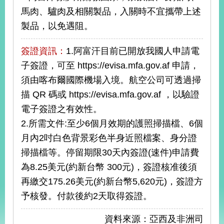
播
馬肉、驢肉及相關製品，入關時不宜攜帶上述
製品，以免遇阻。
政
府
資
簽證資訊：
1.阿富汗目前已開放我國人申請電
訊
子簽證，可至 https://evisa.mfa.gov.af 申請，
公
須由喀布爾國際機場入境。航空公司可透過掃
開
描 QR 碼或 https://evisa.mfa.gov.af ，以驗證
為
電子簽證之有效性。
民
2.所需文件:至少6個月效期的護照掃描檔、6個
服
務
月內2吋白色背景彩色半身近照檔案、身分證
掃描檔等。停留期限30天內簽證(速件)申請費
本
為8.25美元(約新台幣 300元)，簽證核准後須
部
相
再繳交175.26美元(約新台幣5,620元)，簽證方
關
予核發。付款後約2天取得簽證。
網
站
資料來源：亞西及非洲司