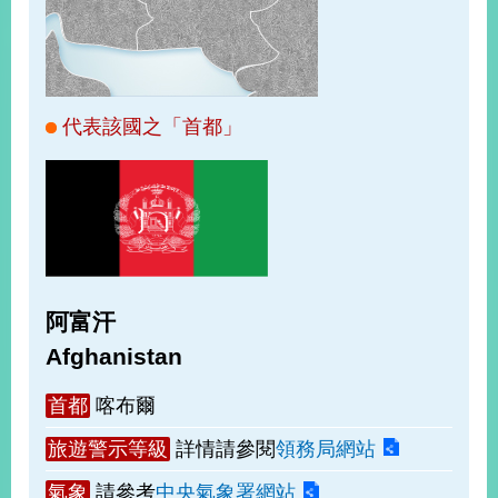
經
濟
日
不
落
國
代表該國之「首都」
台
海
和
平
護
照
阿富汗
回
Afghanistan
首
網
首都
喀布爾
頁
站
關
旅遊警示等級
詳情請參閱
領務局網站
於
導
本
氣象
請參考
中央氣象署網站
覽