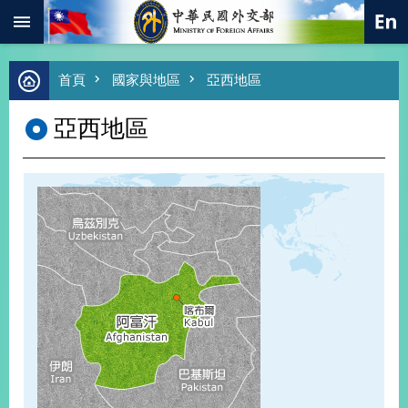
:::
跳到主要內容區塊
進
首頁
國家與地區
亞西地區
階
搜
亞西地區
尋
熱
門
關
鍵
字
總
合
外
交
價
值
外
交