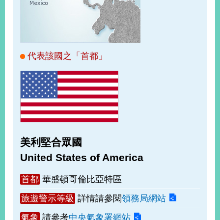
經
濟
日
不
落
國
代表該國之「首都」
台
海
和
平
護
照
美利堅合眾國
回
United States of America
首
網
首都
華盛頓哥倫比亞特區
頁
站
關
旅遊警示等級
詳情請參閱
領務局網站
於
導
本
氣象
請參考
中央氣象署網站
覽