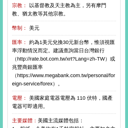
宗教：
以基督教及天主教為主，另有摩門
教、猶太教等其他宗教。
旅
部
粉
外
長
絲
國
信
專
幣制：
美元
人
箱
頁
急
難
救
LINE
助
Instagram
X平台
匯率：
約為1美元兌換30元新台幣，惟須視匯
服
(原推特)
務
率浮動情況而定。建議查詢當日台灣銀行
專
線
（http://rate.bot.com.tw/xrt?Lang=zh-TW）或
APP
YouTube
RSS
兆豐商銀匯率
（https://www.megabank.com.tw/personal/for
政
eign-service/forex）。
府
網
站
電壓：
美國家庭電器電壓為 110 伏特，國產
資
電器可即適用。
料
開
主要媒體：
美國主流媒體包括：
放
宣