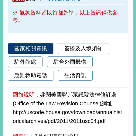
部
※ 氣象資料皆以首都為準，以上資訊僅供參
新
考。
聞
中
心
外
國家相關資訊
簽證及入境須知
交
資
駐外館處
駐台外國機構
訊
急難救助電話
生活資訊
國
家
與
國旗說明：
參閱美國聯邦眾議院法律修訂處
地
(Office of the Law Revision Counsel)網址：
區
http://uscode.house.gov/download/annualhist
國
oricalarchives/pdf/2011/2011usc04.pdf
際
傳