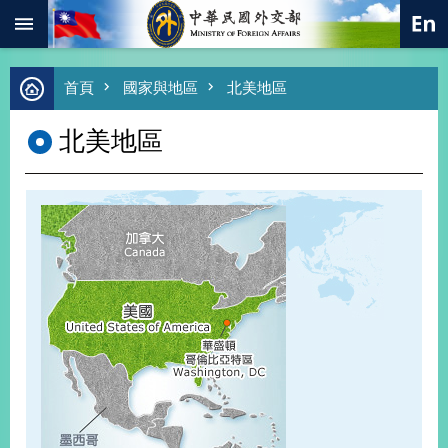
:::
跳到主要內容區塊
進
首頁
國家與地區
北美地區
階
搜
北美地區
尋
熱
門
關
鍵
字
總
合
外
交
價
值
外
交