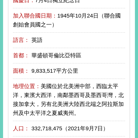
國慶日：
7月4日獨立紀念日
播
加入聯合國日期：
1945年10月24日（聯合國
政
府
創始會員國之一）
資
訊
語言：
英語
公
開
首都：
華盛頓哥倫比亞特區
為
民
面積：
9,833,517平方公里
服
務
地理位置：
美國位於北美洲中部，西臨太平
洋，東濱大西洋，南鄰墨西哥及墨西哥灣，北
本
接加拿大，另有北美洲大陸西北端之阿拉斯加
部
相
州及中太平洋之夏威夷州。
關
網
人口：
332,718,475（2021年9月7日）
站