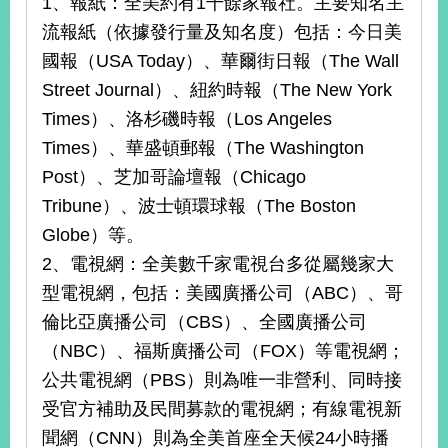
1、報紙：全美約有1千餘家報社。主要知名主
告
流報紙（依據發行量及知名度）包括：今日美
國報（USA Today）、華爾街日報（The Wall
隱
私
Street Journal）、紐約時報（The New York
權
Times）、洛杉磯時報（Los Angeles
保
Times）、華盛頓郵報（The Washington
護
及
Post）、芝加哥論壇報（Chicago
資
Tribune）、波士頓環球報（The Boston
訊
安
Globe）等。
全
2、電視網：全美數千家電視台多從屬幾家大
政
型電視網，包括：美國廣播公司（ABC）、哥
策
倫比亞廣播公司（CBS）、全國廣播公司
無
（NBC）、福斯廣播公司（FOX）等電視網；
障
公共電視網（PBS）則為唯一非營利、同時接
礙
網
受官方補助及民間募款的電視網；有線電視新
站
聞網（CNN）則為全美首座全天候24小時播
說