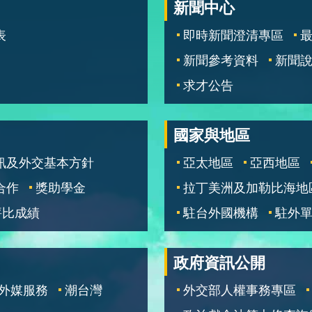
新聞中心
表
即時新聞澄清專區
新聞參考資料
新聞
求才公告
國家與地區
訊及外交基本方針
亞太地區
亞西地區
合作
獎助學金
拉丁美洲及加勒比海地
評比成績
駐台外國機構
駐外
政府資訊公開
外媒服務
潮台灣
外交部人權事務專區