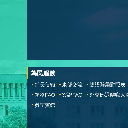
為民服務
部長信箱
來部交流
雙語辭彙對照表
領務FAQ
簽證FAQ
外交部退離職人
參訪賓館