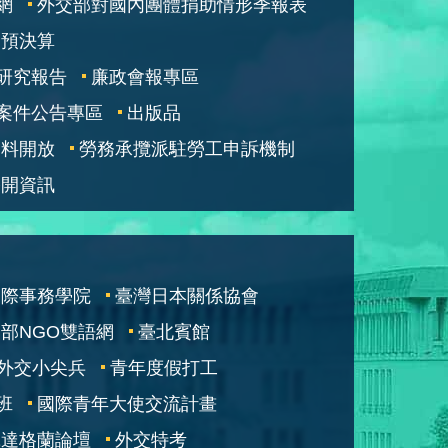
網
外交部對國內團體捐助情形季報表
部預決算
研究報告
廉政會報專區
案件公告專區
出版品
資料開放
勞務承攬派駐勞工申訴機制
公開資訊
國際事務學院
臺灣日本關係協會
部NGO雙語網
臺北賓館
外交小尖兵
青年度假打工
班
國際青年大使交流計畫
凱達格蘭論壇
外交特考