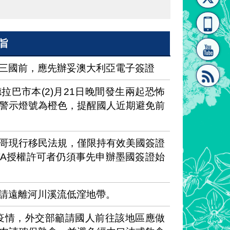
[連
覽
系"
旨
三國前，應先辦妥澳大利亞電子簽證
府海德拉巴市本(2)月21日晚間發生兩起恐怖
警示燈號為橙色，提醒國人近期避免前
結]"
[連
哥現行移民法規，僅限持有效美國簽證
TA授權許可者仍須事先申辦墨國簽證始
請遠離河川溪流低漥地帶。
結]"
)疫情，外交部籲請國人前往該地區應做