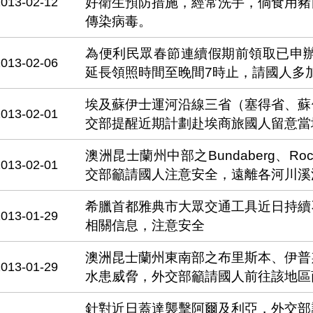
2013-02-12
好衛生預防措施，經常洗手，倘食用豬
傳染病毒。
為便利民眾春節連續假期前領取已申辦
2013-02-06
延長領照時間至晚間7時止，請國人多
埃及蘇伊士運河沿線三省（塞得省、蘇
2013-02-01
交部提醒近期計劃赴埃商旅國人留意當
澳洲昆士蘭州中部之Bundaberg、Ro
2013-02-01
交部籲請國人注意安全，遠離各河川溪
希臘首都雅典市大眾交通工具近日持續
2013-01-29
相關信息，注意安全
澳洲昆士蘭州東南部之布里斯本、伊普
2013-01-29
水患威脅，外交部籲請國人前往該地區
針對近日蓋達襲擊阿爾及利亞，外交部