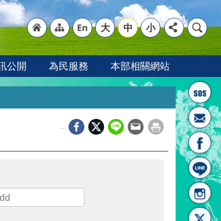
大
中
小
"回
"網
"英
訊公開
為民服務
本部相關網站
_
首頁
站導
文語