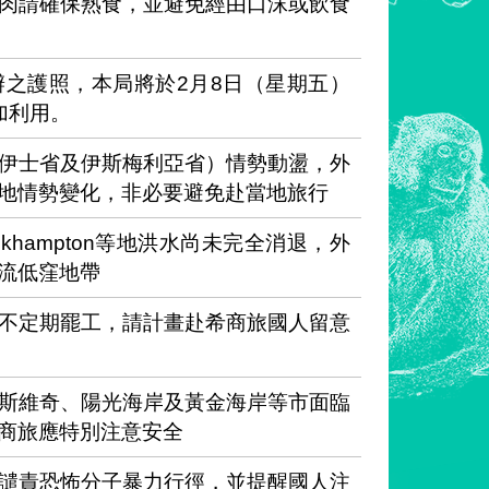
肉請確保熟食，並避免經由口沫或飲食
之護照，本局將於2月8日（星期五）
加利用。
伊士省及伊斯梅利亞省）情勢動盪，外
地情勢變化，非必要避免赴當地旅行
ckhampton等地洪水尚未完全消退，外
流低窪地帶
不定期罷工，請計畫赴希商旅國人留意
斯維奇、陽光海岸及黃金海岸等市面臨
商旅應特別注意安全
譴責恐怖分子暴力行徑，並提醒國人注