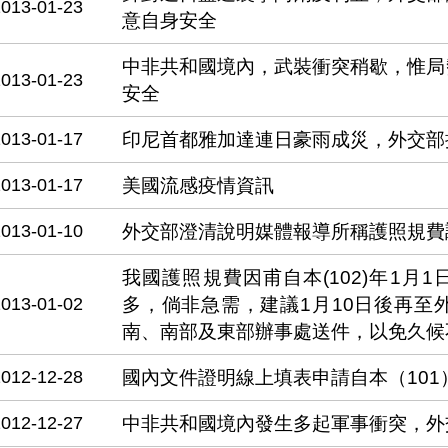
2013-01-23
意自身安全
中非共和國境內，武裝衝突稍歇，惟局
2013-01-23
安全
2013-01-17
印尼首都雅加達連日豪雨成災，外交部
2013-01-17
美國流感疫情資訊
2013-01-10
外交部澄清說明媒體報導所稱護照規費
我國護照規費因甫自本(102)年1月
2013-01-02
多，倘非急需，建議1月10日後再至
南、南部及東部辦事處送件，以免久候
2012-12-28
國內文件證明線上填表申請自本（101
2012-12-27
中非共和國境內發生多起軍事衝突，外