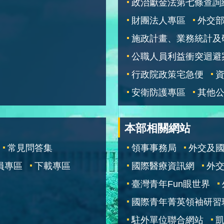
政治獻金法第七條查詢
財團法人專區
外交
施政計畫、業務統計及
公職人員利益衝突迴避
行政院政策宅急便
安衛防護專區
其他
本部相關網站
常見問答集
領事事務局
外交及
員專區
下載專區
國際醫療資訊網
外交
臺灣青年Fun眼世界
國際青年菁英領袖研習
駐外單位聯合網站