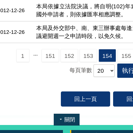
本局依據立法院決議，將自明(102)年
2012-12-26
國外申請者，則依據匯率相應調整。
本局及外交部中、南、東三辦事處每逢
2012-12-26
議避開週一之申請時段，以免久候。
...
1
151
152
153
154
155
每頁筆數
執
回上一頁
回
關閉