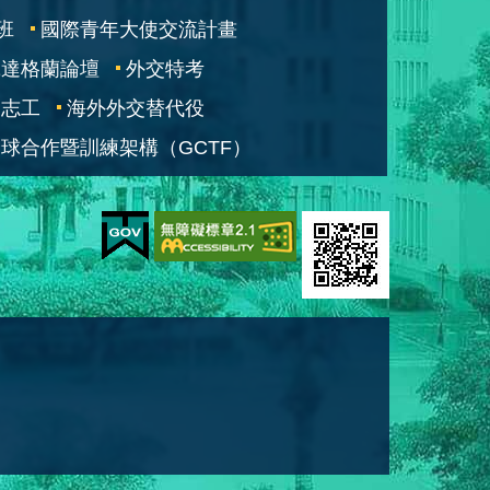
班
國際青年大使交流計畫
凱達格蘭論壇
外交特考
交志工
海外外交替代役
球合作暨訓練架構（GCTF）