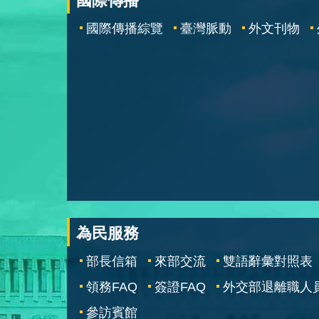
國際傳播
國際傳播綜覽
臺灣脈動
外文刊物
為民服務
部長信箱
來部交流
雙語辭彙對照表
領務FAQ
簽證FAQ
外交部退離職人
參訪賓館