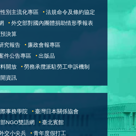
性別主流化專區
法規命令及條約協定
網
外交部對國內團體捐助情形季報表
部預決算
研究報告
廉政會報專區
案件公告專區
出版品
資料開放
勞務承攬派駐勞工申訴機制
公開資訊
國際事務學院
臺灣日本關係協會
部NGO雙語網
臺北賓館
外交小尖兵
青年度假打工