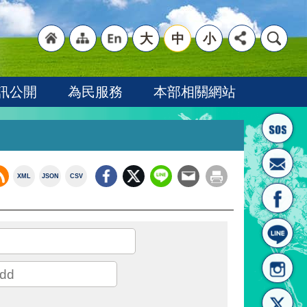
大
中
小
"回
"網
"英
訊公開
為民服務
本部相關網站
XML
JSON
CSV
首頁
站導
文語