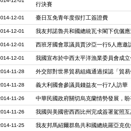
2014-12-01
行決賽
2014-12-01
臺日互免青年度假打工簽證費
2014-12-01
我友邦諾魯共和國總統瓦卡閣下伉儷應
2014-12-01
西班牙國會眾議員賈汐亞一行5人應邀
2014-12-01
我國宣布於中西太平洋漁業委員會成立
2014-11-28
外交部對世界貿易組織通過採認「貿易
2014-11-28
義大利國會參議員錢益友一行7人訪華
2014-11-26
中華民國政府關切烏克蘭情勢發展，盼
2014-11-26
我國與美國密西西比州完成簽署駕照互
2014-11-25
我友邦馬紹爾群島共和國總統羅亞克伉