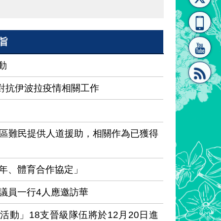
[連
覽
系"
旨
動
球對抗伊波拉疫情相關工作
結]"
[連
區難民提供人道援助，相關作為已獲得
年、體育合作協定」
結]"
議員一行4人應邀訪華
活動」18支晉級隊伍將於12月20日進