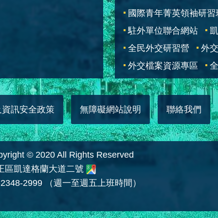
國際青年菁英領袖研習
駐外單位聯合網站
全民外交研習營
外
外交檔案資源專區
全
及資訊安全政策
無障礙網站說明
聯絡我們
 © 2020 All Rights Reserved
中正區凱達格蘭大道二號
2348-2999 （週一至週五上班時間）