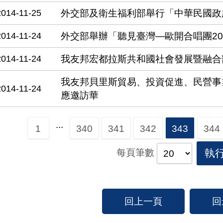
2014-11-25
外交部及衛生福利部舉行「中華民國政
2014-11-24
外交部舉辦「聽見臺灣—歐開合唱團20
2014-11-24
我友邦宏都拉斯共和國社會發展暨融合
我友邦貝里斯貿易、投資促進、民營事
2014-11-24
應邀訪華
...
1
340
341
342
343
344
每頁筆數
執
回上一頁
回