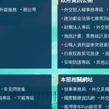
政府資訊公開
外媒服務
潮台灣
外交部人權事務專區
政治獻金法第七條查詢
財團法人專區
外交
施政計畫、業務統計及
公職人員利益衝突迴避
行政院政策宅急便
安衛防護專區
其他
本部相關網站
常見問答集
領事事務局
外交及
員專區
下載專區
國際醫療資訊網
外交
臺灣青年Fun眼世界