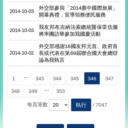
播
外交部參與「2014臺中國際旅展」
2014-10-03
開幕典禮，宣導領務便民服務
政
府
我友邦布吉納法索總統龔保雷伉儷
資
2014-10-03
將率團訪華參加我國慶活動
訊
公
外交部感謝16國友邦元首、政府首
開
2014-10-02
長或代表在第69屆聯合國大會總辯
為
論為我執言
民
服
...
務
1
343
344
345
346
347
...
本
348
349
353
部
相
每頁筆數
執行
/
7047
關
網
站