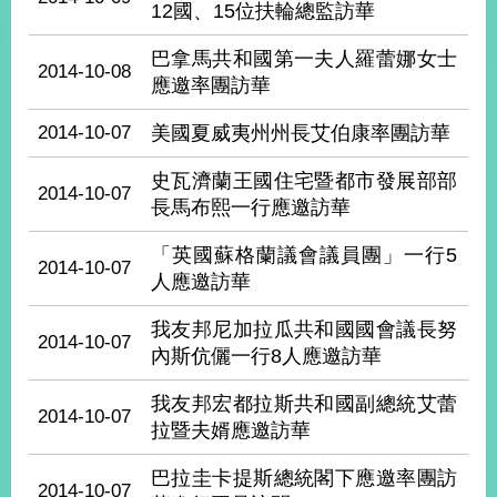
12國、15位扶輪總監訪華
經
濟
日
巴拿馬共和國第一夫人羅蕾娜女士
2014-10-08
不
應邀率團訪華
落
國
2014-10-07
美國夏威夷州州長艾伯康率團訪華
台
海
史瓦濟蘭王國住宅暨都市發展部部
2014-10-07
和
長馬布熙一行應邀訪華
平
「英國蘇格蘭議會議員團」一行5
護
2014-10-07
照
人應邀訪華
回
我友邦尼加拉瓜共和國國會議長努
2014-10-07
內斯伉儷一行8人應邀訪華
首
網
我友邦宏都拉斯共和國副總統艾蕾
頁
站
2014-10-07
關
拉暨夫婿應邀訪華
於
導
本
巴拉圭卡提斯總統閣下應邀率團訪
2014-10-07
覽