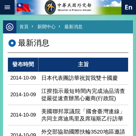
:::
跳到主要內容區塊
進
首頁
新聞中心
最新消息
階
搜
最新消息
尋
熱
門
發布時間
主旨
關
鍵
字
2014-10-09
日本代表團訪華祝賀我雙十國慶
總
江揆指示最短時間內完成油品清查
合
2014-10-09
外
從嚴從速查辦黑心廠商(行政院)
交
美國聯邦眾議院「國會臺灣連線」
價
2014-10-09
共同主席迪馬里及席瑞斯乙行訪華
值
外
交
外交部協助國際扶輪3520地區邀請
2014-10-09