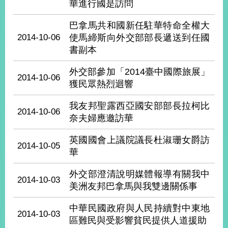
部
華進行國是訪問
新
巴拿馬共和國新任駐華特命全權大
聞
2014-10-06
使馬締斯向外交部部長遞送到任國
中
書副本
心
外交部參加「2014臺中國際旅展」
2014-10-06
外
獲民眾熱烈迴響
交
資
我友邦聖露西亞國安部部長拉柯比
2014-10-06
訊
奈夫婦應邀訪華
國
英國國會上議院議長杜淑珊女爵訪
2014-10-05
家
華
與
地
外交部澄清說明媒體報導有關我中
區
2014-10-03
美洲友邦巴拿馬與我雙邊關係事
國
中華民國政府與人民持續對中東地
際
2014-10-03
區難民與受影響貧民提供人道援助
傳