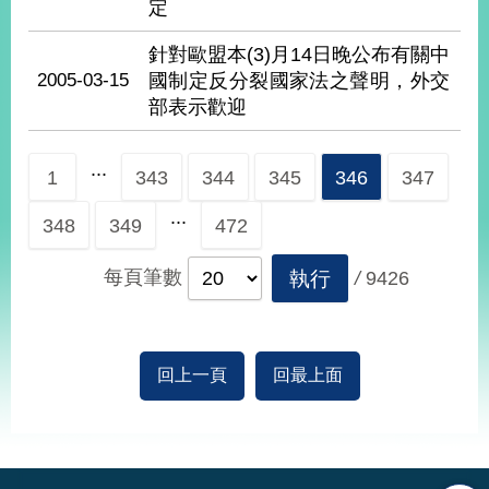
定
針對歐盟本(3)月14日晚公布有關中
旅
部
粉
2005-03-15
國制定反分裂國家法之聲明，外交
外
長
絲
國
信
專
部表示歡迎
人
箱
頁
急
難
救
LINE
助
Instagram
X平台
...
服
(原推特)
1
343
344
345
346
347
務
專
線
...
348
349
472
APP
YouTube
RSS
每頁筆數
執行
/
9426
政
府
網
站
回上一頁
回最上面
資
料
:::
開
放
宣