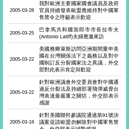
部
我對歐洲主要國家國會議員及政府
2005-03-28
官員持續發表歐盟應維持對中國軍
新
售禁令之呼籲表示歡迎
聞
中
巴拿馬共和國箇郎市市長拉帝夫
心
2005-03-25
(Antonio Latiff)夫婦應邀來訪
外
美國務卿萊斯訪問亞洲期間重申美
交
國在台灣關係法下之義務以及對中
資
2005-03-22
國制訂反分裂國家法之異議，外交
訊
部對此表示肯定與歡迎
國
針對歐洲議會外交委員會對中國通
家
與
過反分裂法及持續部署飛彈威脅台
2005-03-22
地
灣表達最嚴重之關切，外交部表示
區
感謝
國
針對美國聯邦參議院通過第91號決
際
2005-03-18
議案促請歐盟勿解除對中國軍售禁
傳