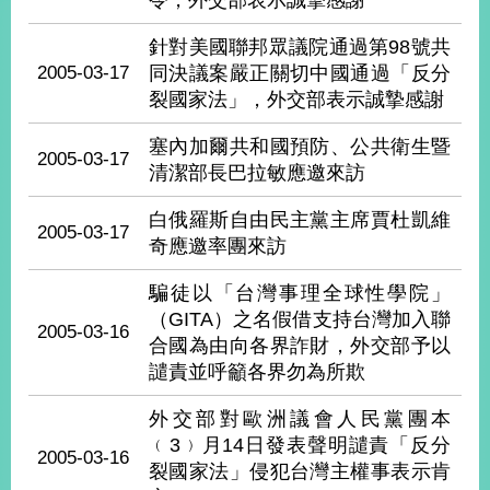
令，外交部表示誠摯感謝
播
針對美國聯邦眾議院通過第98號共
政
2005-03-17
同決議案嚴正關切中國通過「反分
府
裂國家法」，外交部表示誠摯感謝
資
訊
塞內加爾共和國預防、公共衛生暨
公
2005-03-17
清潔部長巴拉敏應邀來訪
開
白俄羅斯自由民主黨主席賈杜凱維
為
2005-03-17
奇應邀率團來訪
民
服
騙徒以「台灣事理全球性學院」
務
（GITA）之名假借支持台灣加入聯
2005-03-16
合國為由向各界詐財，外交部予以
本
部
譴責並呼籲各界勿為所欺
相
關
外交部對歐洲議會人民黨團本
網
﹙3﹚月14日發表聲明譴責「反分
2005-03-16
站
裂國家法」侵犯台灣主權事表示肯