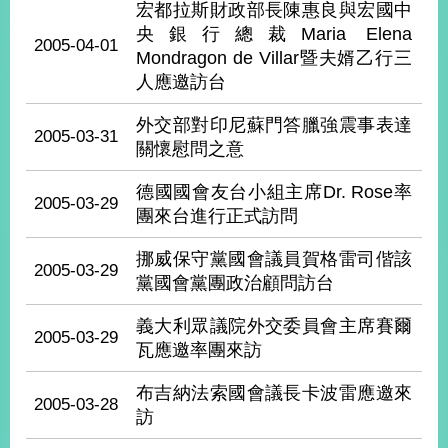
宏都拉斯財政部長陳惠良與宏國中
經
濟
央銀行總裁Maria Elena
2005-04-01
日
Mondragon de Villar暨夫婿乙行三
不
人應邀訪台
落
國
外交部對印尼蘇門答臘強震事表達
2005-03-31
台
關懷慰問之意
海
和
德國國會友台小組主席Dr. Rose率
平
2005-03-29
團來台進行正式訪問
護
照
挪威保守黨國會議員賀格雷司偕該
2005-03-29
黨國會黨團政治顧問訪台
回
義大利眾議院外交委員會主席賽爾
首
網
2005-03-29
瓦應邀率團來訪
頁
站
關
布吉納法索國會議長卡波雷應邀來
2005-03-28
於
導
訪
本
覽