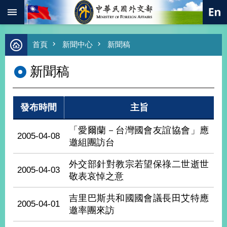
:::
跳到主要內容區塊
進
首頁
新聞中心
新聞稿
階
搜
新聞稿
尋
熱
門
發布時間
主旨
關
鍵
字
「愛爾蘭－台灣國會友誼協會」應
2005-04-08
邀組團訪台
總
合
外
外交部針對教宗若望保祿二世逝世
2005-04-03
交
敬表哀悼之意
價
吉里巴斯共和國國會議長田艾特應
值
2005-04-01
外
邀率團來訪
交