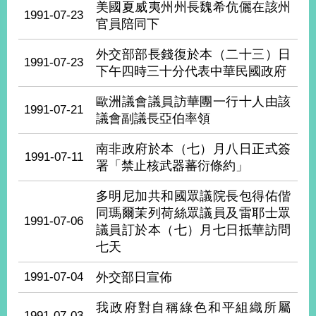
美國夏威夷州州長魏希伉儷在該州
經
1991-07-23
濟
官員陪同下
日
不
外交部部長錢復於本（二十三）日
1991-07-23
落
下午四時三十分代表中華民國政府
國
台
歐洲議會議員訪華團一行十人由該
1991-07-21
海
議會副議長亞伯率領
和
平
南非政府於本（七）月八日正式簽
1991-07-11
護
署「禁止核武器蕃衍條約」
照
多明尼加共和國眾議院長包得佑偕
回
同瑪爾茉列荷絲眾議員及雷耶士眾
1991-07-06
議員訂於本（七）月七日抵華訪問
首
網
七天
頁
站
關
1991-07-04
外交部日宣佈
於
導
本
我政府對自稱綠色和平組織所屬
覽
1991-07-03