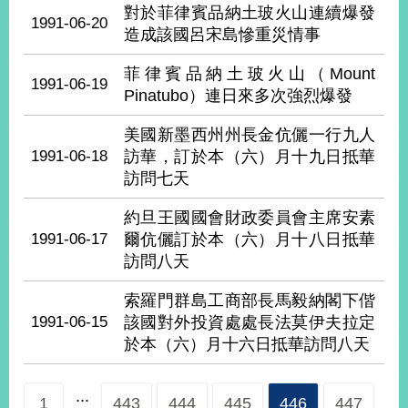
播
對於菲律賓品納土玻火山連續爆發
1991-06-20
造成該國呂宋島慘重災情事
政
府
菲律賓品納土玻火山（Mount
1991-06-19
資
Pinatubo）連日來多次強烈爆發
訊
公
美國新墨西州州長金伉儷一行九人
開
1991-06-18
訪華，訂於本（六）月十九日抵華
訪問七天
為
民
約旦王國國會財政委員會主席安素
服
1991-06-17
爾伉儷訂於本（六）月十八日抵華
務
訪問八天
本
索羅門群島工商部長馬毅納閣下偕
部
1991-06-15
該國對外投資處處長法莫伊夫拉定
相
於本（六）月十六日抵華訪問八天
關
網
站
...
1
443
444
445
446
447