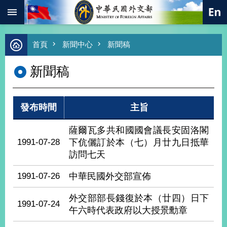
:::
跳到主要內容區塊
進
首頁
新聞中心
新聞稿
階
搜
新聞稿
尋
熱
門
發布時間
主旨
關
鍵
字
薩爾瓦多共和國國會議長安固洛閣
1991-07-28
下伉儷訂於本（七）月廿九日抵華
總
合
訪問七天
外
交
1991-07-26
中華民國外交部宣佈
價
外交部部長錢復於本（廿四）日下
值
1991-07-24
外
午六時代表政府以大授景勳章
交