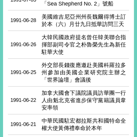
部
「Sea Shepherd No. 2」號船
新
美國維吉尼亞州州長魏爾得博士訂
1991-06-28
聞
於本（六）月廿九日抵華訪問三天
中
心
大韓民國政府提名曾任韓美聯合指
1991-06-26
揮部副司令官之朴魯榮先生為新任
外
駐華大使
交
資
外交部長錢復應邀赴美國科羅拉多
訊
1991-06-25
州參加由美國企業研究院主辦之
「世界論壇」會議後
國
家
加拿大國會下議院議員訪華團一行
與
1991-06-22
人由魁北克省進步保守黨籍議員韋
地
區
安率領
中華民國駐宏都拉斯共和國特命全
國
1991-06-21
際
權大使黃傳禮奉命於本年
傳