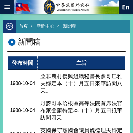
:::
跳到主要內容區塊
進
首頁
新聞中心
新聞稿
階
搜
新聞稿
尋
熱
門
發布時間
主旨
關
鍵
字
亞非農村復興組織秘書長詹哥巴雅
1988-10-04
夫婦定本（十）月五日來華訪問八
總
合
天。
外
交
丹麥哥本哈根區高等法院首席法官
1988-10-04
布萊登蕭特定本（十）月五日抵華
價
值
訪問四天
外
交
英國保守黨國會議員魏德理夫婦定