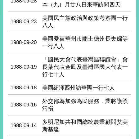
1988-09-28
經
本（九）月廿八日來華訪問四天
濟
日
美國民主黨政治與政策考察團一行
1988-09-23
不
八人
落
國
美國愛荷華州市蘭士德州長夫婦等
1988-09-20
台
一行八人
海
和
「國民大會代表臺灣區聯誼會」會
平
1988-09-19
長葉代表金鳳及臺灣區國大代表一
護
行七十人
照
1988-09-18
美國紐澤西州訪華團一行七人
回
外交部為加強為民服務，業將護照
首
網
1988-09-16
污損
頁
站
關
多明尼加共和國總統農業顧問艾美
1988-09-14
於
導
斯基達
本
覽