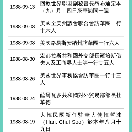
部
回教世界聯盟副秘書長昂布迪定本
1988-09-13
（九）月十四日來華訪問一週
新
聞
美國全美州議會聯合會訪華團一行
中
1988-09-08
十六人
心
1988-09-08
美國路易斯安納州訪華團一行六人
外
交
宏都拉斯共和國外交部長羅培斯偕
資
1988-08-30
夫人及工商界人士等一行廿五人
訊
美國世界事務協會訪華團一行十三
國
1988-08-26
人
家
與
薩爾瓦多共和國對外貿易部部長杜
地
1988-08-24
華德
區
大韓民國新任駐華大使韓哲洙
國
1988-08-19
（Han, Chul Soo）於本年八月十
際
九日
傳