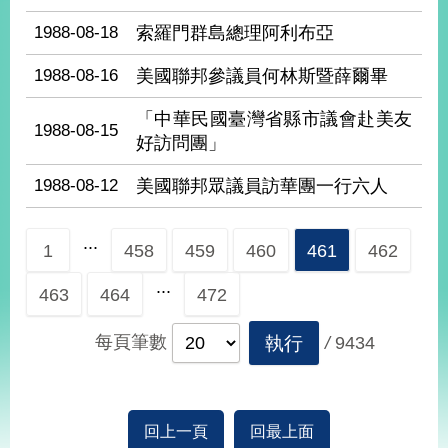
播
1988-08-18
索羅門群島總理阿利布亞
政
1988-08-16
美國聯邦參議員何林斯暨薛爾畢
府
資
「中華民國臺灣省縣市議會赴美友
訊
1988-08-15
公
好訪問團」
開
1988-08-12
美國聯邦眾議員訪華團一行六人
為
民
...
服
1
458
459
460
461
462
務
...
463
464
472
本
部
每頁筆數
執行
/
9434
相
關
網
站
回上一頁
回最上面