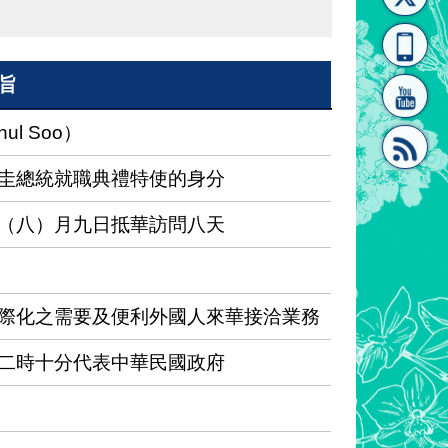
[連
覽
系"
旨
l Soo）
圭總統就職典禮特使的身分
結]"
[連
（八）月九日抵華訪問八天
際化之需要及便利外國人來華接洽業務
二時十分代表中華民國政府
結]"