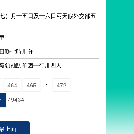
七）月十五日及十六日兩天假外交部五
里
日晚七時卅分
黨領袖訪華團一行卅四人
...
464
465
472
/
9434
行
最上面