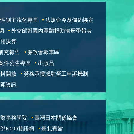
性別主流化專區
法規命令及條約協定
網
外交部對國內團體捐助情形季報表
部預決算
研究報告
廉政會報專區
案件公告專區
出版品
資料開放
勞務承攬派駐勞工申訴機制
公開資訊
國際事務學院
臺灣日本關係協會
部NGO雙語網
臺北賓館