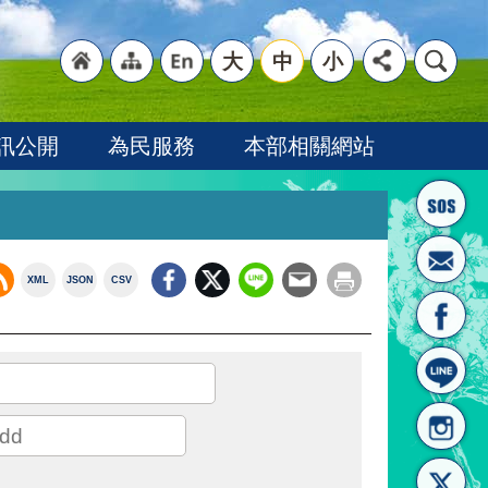
大
中
小
"回
"網
"英
訊公開
為民服務
本部相關網站
XML
JSON
CSV
首頁
站導
文語