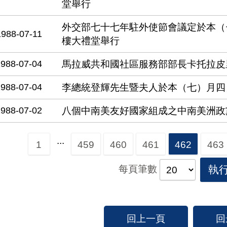
堂舉行
外交部七十七年駐外使節會議定於本（
1988-07-11
樓大禮堂舉行
1988-07-04
馬拉威共和國社區服務部部長卡托拉皮
1988-07-04
李總統登輝先生暨夫人於本（七）月四
1988-07-02
八個中南美友好國家組成之中南美洲政
...
1
459
460
461
462
463
每頁筆數
執
回上一頁
回