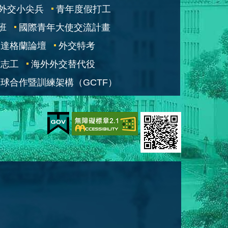
外交小尖兵
青年度假打工
班
國際青年大使交流計畫
凱達格蘭論壇
外交特考
交志工
海外外交替代役
球合作暨訓練架構（GCTF）