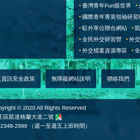
臺灣青年Fun眼世界
國際青年菁英領袖研習
駐外單位聯合網站
全民外交研習營
外
外交檔案資源專區
全
及資訊安全政策
無障礙網站說明
聯絡我們
 © 2020 All Rights Reserved
中正區凱達格蘭大道二號
2348-2999 （週一至週五上班時間）