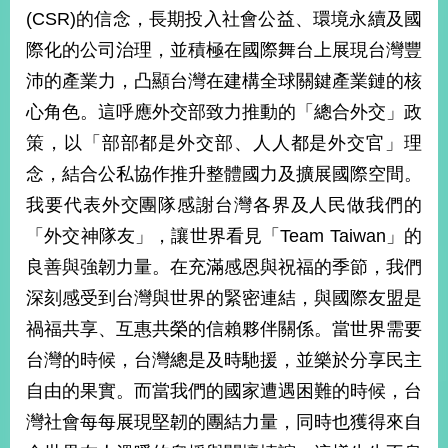
部
(CSR)的信念，長期投入社會公益、環境永續及國
新
際化的公司治理，並積極在國際舞台上展現台灣豐
聞
沛的產業力，凸顯台灣在建構全球關鍵產業鏈的核
中
心
心角色。這呼應外交部致力推動的「總合外交」政
策，以「部部都是外交部、人人都是外交官」理
外
念，結合公私協作推升整體國力及擴展國際空間。
交
資
我要代表外交團隊感謝台灣各界及人民做我們的
訊
「外交神隊友」，讓世界看見「Team Taiwan」的
國
良善與強韌力量。在充滿感恩與祝福的季節，我們
家
深刻感受到台灣與世界的緊密連結，與國際友盟是
與
禍福共享、互惠共榮的信賴夥伴關係。當世界需要
地
區
台灣的時候，台灣總是及時馳援，並樂於分享民主
自由的果實。而當我們的國家遭遇困難的時候，台
國
際
灣社會每每展現堅韌的團結力量，同時也獲得來自
傳