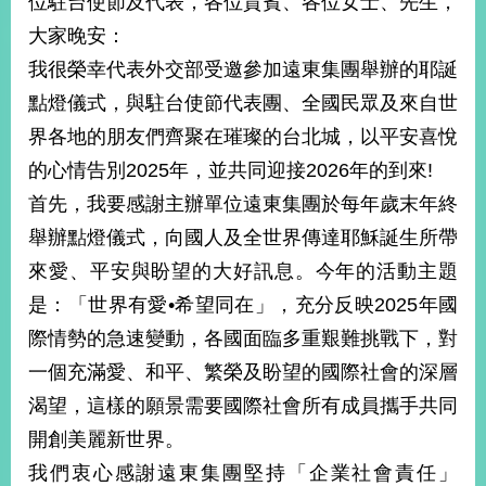
位駐台使節及代表，各位貴賓、各位女士、先生，
經
大家晚安：
濟
日
我很榮幸代表外交部受邀參加遠東集團舉辦的耶誕
不
落
點燈儀式，與駐台使節代表團、全國民眾及來自世
國
界各地的朋友們齊聚在璀璨的台北城，以平安喜悅
台
的心情告別2025年，並共同迎接2026年的到來!
海
和
首先，我要感謝主辦單位遠東集團於每年歲末年終
平
舉辦點燈儀式，向國人及全世界傳達耶穌誕生所帶
護
來愛、平安與盼望的大好訊息。今年的活動主題
照
是：「世界有愛•希望同在」，充分反映2025年國
回
際情勢的急速變動，各國面臨多重艱難挑戰下，對
首
網
一個充滿愛、和平、繁榮及盼望的國際社會的深層
頁
站
渴望，這樣的願景需要國際社會所有成員攜手共同
關
開創美麗新世界。
於
導
本
我們衷心感謝遠東集團堅持「企業社會責任」
覽