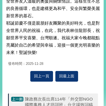
全世界友人溫暖的奧援與關懷情誼。這樣生生不息
播
的良善循環，也是建構更為和平、安全與繁榮美麗
政
新世界的基石。
府
耶誕節慶不僅是親朋好友團聚的美好時光，也是對
資
訊
全世界人民的祝福，在此，我代表林佳龍部長，祝
公
願世界平安喜樂、台灣順遂。祝福大家今晚都能點
開
亮屬於自己的希望與幸福，迎接一個更光明喜樂的
為
未來！聖誕快樂!
民
服
發布時間：2025-11-28
務
本
回上一頁
回最上面
部
相
關
網
陳政務次長出席114年「外交部NGO
站
國際事務人才培訓班」台北場致詞稿