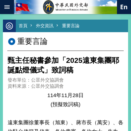
:::
跳到主要內容區塊
進
首頁
外交資訊
重要言論
階
搜
重要言論
尋
熱
門
甄主任秘書參加「2025遠東集團耶
關
鍵
誕點燈儀式」致詞稿
字
發布單位：公眾外交協調會
總
資料來源：公眾外交協調會
合
外
114年11月28日
交
(預擬致詞稿)
價
值
外
遠東集團徐董事長（旭東）、蔣市長（萬安）、各
交