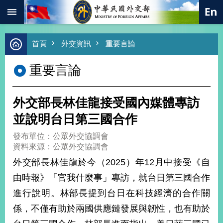
:::
跳到主要內容區塊
進
首頁
外交資訊
重要言論
階
搜
重要言論
尋
熱
門
外交部長林佳龍接受國內媒體專訪
關
鍵
並說明台日第三國合作
字
發布單位：公眾外交協調會
總
資料來源：公眾外交協調會
合
外
外交部長林佳龍於今（2025）年12月中接受《自
交
由時報》「官我什麼事」專訪，就台日第三國合作
價
進行說明。林部長提到台日在科技經濟的合作關
值
外
係，不僅有助於兩國供應鏈發展與韌性，也有助於
交