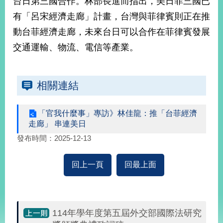
台日第三國合作。林部長進而指出，美日菲三國已
經
有「呂宋經濟走廊」計畫，台灣與菲律賓則正在推
濟
日
動台菲經濟走廊，未來台日可以合作在菲律賓發展
不
落
交通運輸、物流、電信等產業。
國
台
海
相關連結
和
平
「官我什麼事」專訪》林佳龍：推「台菲經濟
護
走廊」 串連美日
照
發布時間：2025-12-13
回
回上一頁
回最上面
首
網
頁
站
關
於
導
114年學年度第五屆外交部國際法研究
本
覽