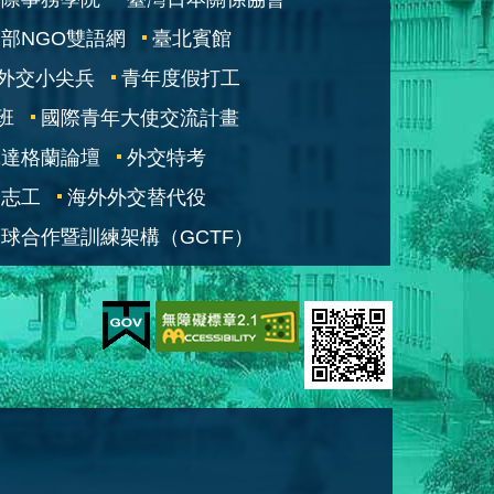
部NGO雙語網
臺北賓館
外交小尖兵
青年度假打工
班
國際青年大使交流計畫
凱達格蘭論壇
外交特考
交志工
海外外交替代役
球合作暨訓練架構（GCTF）