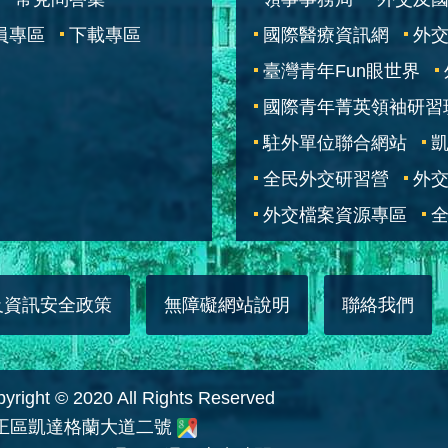
員專區
下載專區
國際醫療資訊網
外交
臺灣青年Fun眼世界
國際青年菁英領袖研習
駐外單位聯合網站
全民外交研習營
外
外交檔案資源專區
全
及資訊安全政策
無障礙網站說明
聯絡我們
 © 2020 All Rights Reserved
中正區凱達格蘭大道二號