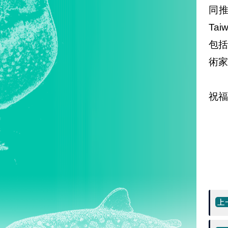
同推
Ta
包
術家
祝福