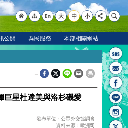
大
中
小
"回
"網
"英
訊公開
為民服務
本部相關網站
_
首頁
站導
文語
「指揮巨星杜達美與洛杉磯愛
發布單位：公眾外交協調會
資料來源：歐洲司