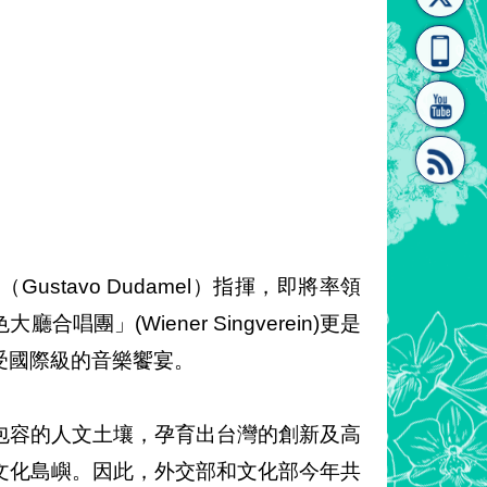
[連
覽
系"
結]"
[連
tavo Dudamel）指揮，即將率領
」(Wiener Singverein)更是
受國際級的音樂饗宴。
結]"
包容的人文土壤，孕育出台灣的創新及高
文化島嶼。因此，外交部和文化部今年共