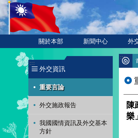
:::
跳到主要內容區塊
關於本部
新聞中心
外
:::
:::
外交資訊
重要言論
陳
外交施政報告
樂
我國國情資訊及外交基本
方針