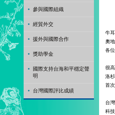
參與國際組織
經貿外交
牛耳
援外與國際合作
奧地
各位
獎助學金
很高
國際支持台海和平穩定聲
明
洛杉
首次
台灣國際評比成績
台
科