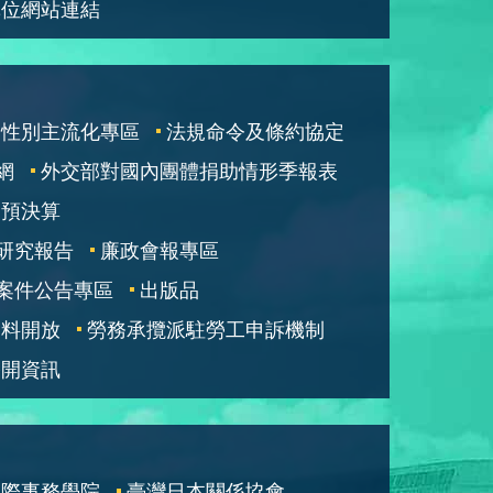
單位網站連結
性別主流化專區
法規命令及條約協定
網
外交部對國內團體捐助情形季報表
部預決算
研究報告
廉政會報專區
案件公告專區
出版品
資料開放
勞務承攬派駐勞工申訴機制
公開資訊
國際事務學院
臺灣日本關係協會