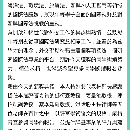
部
海洋法、環境法、經貿法、新興AI人工智慧等領域
新
的國際法議題，展現年輕學子全面的國際視野及對
聞
新興國際法挑戰的重視。
中
心
為開啟年輕世代對外交工作的興趣與熱情，並鼓勵
年輕朋友從事國際法研究及相關工作，並基於為國
外
舉才的理念，外交部期待藉由這個獎項營造一個研
交
資
究國際法專業的平台，期許今天獲獎的同學繼續努
訊
力，精益求精，也竭誠希望更多同學踴躍報名參
國
與。
家
藉由今天的頒獎典禮，本人特別要代表林部長感謝
與
擔任本屆評審委員的鄧衍森教授、姜皇池教授、陳
地
區
怡凱副教授、蔡季廷副教授、洪偉勝主持律師等五
位老師在百忙之中，以評審學術論文的規格，嚴格
國
際
審查參獎同學的報告，並提供詳盡專業的評分與建
傳