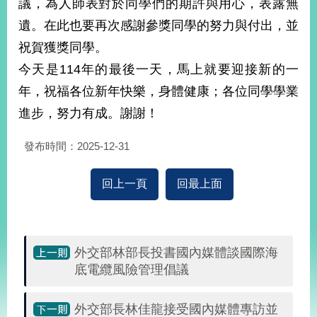
議，為人師表對於同學們的期許與用心，表露無
播
遺。在此也要再次感謝參獎同學的努力與付出，並
政
祝賀獲獎同學。
府
今天是114年的最後一天，馬上就要迎接新的一
資
訊
年，祝福各位新年快樂，身體健康；各位同學學業
公
進步，努力有成。謝謝！
開
發布時間：2025-12-31
為
民
服
回上一頁
回最上面
務
本
部
外交部林部長投書國內媒體談國際海
相
關
底電纜風險管理倡議
網
站
外交部長林佳龍接受國內媒體專訪並