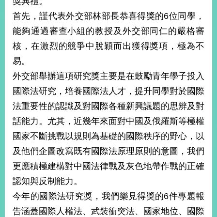
獎典禮。
經
首先，謹代表外交部林部長恭喜得獎的6位同學，
濟
日
能夠通過審查小組的教授及外交部同仁的嚴格審
不
落
核，在激烈的競爭中脫穎而出獲得獎項，極為不
國
易。
台
外交部舉辦這項研究獎主要是在鼓勵青年學子投入
海
和
國際法研究，培養國際法人才，提升同學對於國際
平
法重要性的認識及對國際各種新興議題的思辨及對
護
話能力。尤其，近幾年來面對中國及俄羅斯等極權
照
國家不斷挑戰以規則為基礎的國際秩序的野心，以
回
及他們企圖改寫既有國際法原理原則的意圖，我們
首
網
更應積極建構對中國法律戰及灰色地帶作戰的正確
頁
站
認知與反制能力。
關
今年的國際法研究獎，我們樂見得獎的6件專題報
於
導
本
告涵蓋國際人權法、武裝衝突法、國家地位、國際
覽