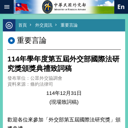
:::
跳到主要內容區塊
進
首頁
外交資訊
重要言論
階
搜
重要言論
尋
熱
門
114年學年度第五屆外交部國際法研
關
鍵
究獎頒獎典禮致詞稿
字
發布單位：公眾外交協調會
總
資料來源：條約法律司
合
外
114年12月31日
交
(現場致詞稿)
價
值
外
歡迎各位來參加「外交部第五屆國際法研究獎」頒
交