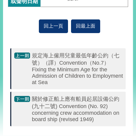
或聲明日期
經
濟
日
不
回上一頁
回最上面
落
國
台
海
和
規定海上僱用兒童最低年齡公約（七
平
號）（譯）Convention（No.7）
Fixing the Minimum Age for the
護
Admission of Children to Employment
照
at Sea
回
關於修正船上應有船員起居設備公約
首
網
(九十二號) Convention (No. 92)
頁
concerning crew accommodation on
站
關
board ship (revised 1949)
於
導
本
:::
覽