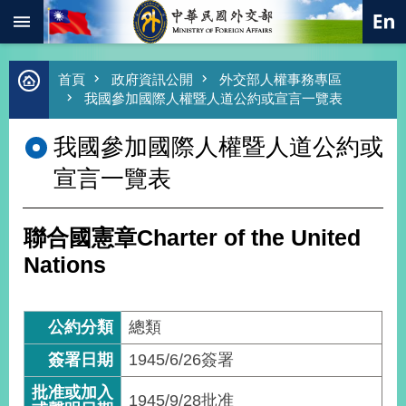
:::
跳到主要內容區塊
進
首頁
政府資訊公開
外交部人權事務專區
階
我國參加國際人權暨人道公約或宣言一覽表
搜
尋
我國參加國際人權暨人道公約或
熱
宣言一覽表
門
關
鍵
字
聯合國憲章Charter of the United
總
Nations
合
外
交
公約分類
總類
價
值
簽署日期
1945/6/
26簽署
外
交
批准或加入
1945/9/
28批准