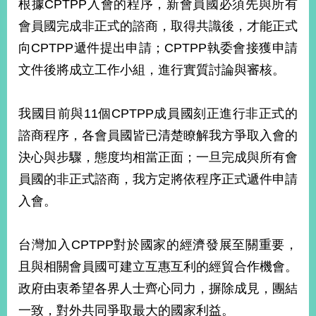
根據CPTPP入會的程序，新會員國必須先與所有
經
濟
會員國完成非正式的諮商，取得共識後，才能正式
日
向CPTPP遞件提出申請；CPTPP執委會接獲申請
不
落
文件後將成立工作小組，進行實質討論與審核。
國
台
我國目前與11個CPTPP成員國刻正進行非正式的
海
和
諮商程序，各會員國皆已清楚瞭解我方爭取入會的
平
決心與步驟，態度均相當正面；一旦完成與所有會
護
照
員國的非正式諮商，我方定將依程序正式遞件申請
入會。
回
首
網
台灣加入CPTPP對於國家的經濟發展至關重要，
頁
站
且與相關會員國可建立互惠互利的經貿合作機會。
關
於
政府由衷希望各界人士齊心同力，摒除成見，團結
導
本
一致，對外共同爭取最大的國家利益。
覽