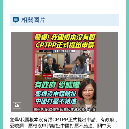
部
新
相關圖片
聞
中
心
外
交
資
訊
國
家
與
地
區
國
驚爆!我國根本沒有跟CPTPP正式提出申請。有政府，
際
愛唬爛，壓根沒申請瞎扯中國打壓不給進。關中天
傳