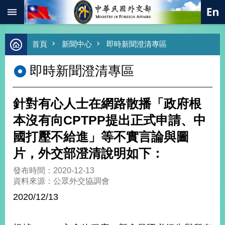
:::
跳到主要內容區塊
進
首頁
新聞中心
即時新聞澄清專區
階
搜
即時新聞澄清專區
尋
熱
門
針對有心人士在網路散播「政府根
關
鍵
本沒有向CPTPP提出正式申請、中
字
國打壓不給進」等不實言論與圖
總
合
片，外交部澄清說明如下：
外
交
發布時間：2020-12-13
資料來源：公眾外交協調會
價
值
2020/12/13
外
交