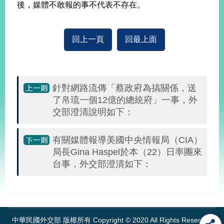
後，媒體不敢報的事不代表不存在。
播
政
府
回上一頁
回最上面
資
訊
公
開
針對網路流傳「蔡政府為搞關係，送
了帛琉一個12億的總統府」一事，外
為
交部澄清說明如下：
民
服
務
有關媒體報導美國中央情報局（CIA）
局長Gina Haspel於本（22）日率團來
本
台事，外交部澄清如下：
部
相
:::
關
網
站
中華民國外交部 版權所有 Copyright © 2020 All Rights Reserved