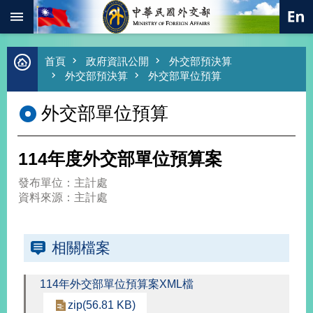
:::
跳到主要內容區塊
進
首頁
政府資訊公開
外交部預決算
階
外交部預決算
外交部單位預算
搜
尋
外交部單位預算
熱
門
關
114年度外交部單位預算案
鍵
字
發布單位：主計處
總
資料來源：主計處
合
外
交
相關檔案
價
值
114年外交部單位預算案XML檔
外
交
zip(56.81 KB)