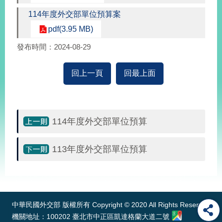
經
114年度外交部單位預算案
濟
日
pdf(3.95 MB)
不
落
發布時間：2024-08-29
國
台
回上一頁
回最上面
海
和
平
護
114年度外交部單位預算
照
回
113年度外交部單位預算
首
網
:::
頁
站
關
於
導
中華民國外交部 版權所有 Copyright © 2020 All Rights Reserved
本
機關地址：100202 臺北市中正區凱達格蘭大道二號
覽