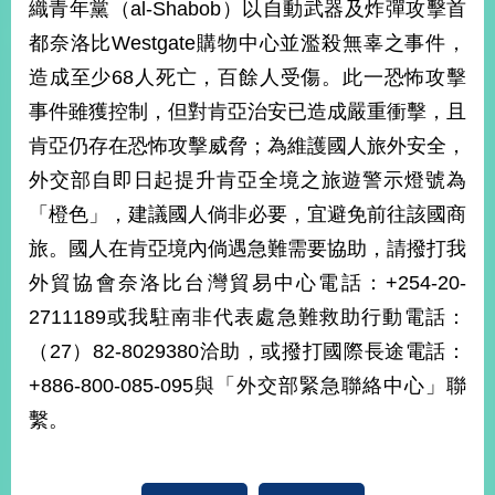
織青年黨（al-Shabob）以自動武器及炸彈攻擊首
經
濟
都奈洛比Westgate購物中心並濫殺無辜之事件，
日
造成至少68人死亡，百餘人受傷。此一恐怖攻擊
不
落
事件雖獲控制，但對肯亞治安已造成嚴重衝擊，且
國
肯亞仍存在恐怖攻擊威脅；為維護國人旅外安全，
台
海
外交部自即日起提升肯亞全境之旅遊警示燈號為
和
「橙色」，建議國人倘非必要，宜避免前往該國商
平
旅。國人在肯亞境內倘遇急難需要協助，請撥打我
護
照
外貿協會奈洛比台灣貿易中心電話：+254-20-
2711189或我駐南非代表處急難救助行動電話：
回
（27）82-8029380洽助，或撥打國際長途電話：
首
網
+886-800-085-095與「外交部緊急聯絡中心」聯
頁
站
繫。
關
於
導
本
覽