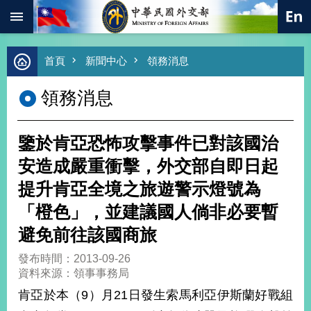
:::
跳到主要內容區塊
進
首頁
新聞中心
領務消息
階
搜
領務消息
尋
熱
門
鑒於肯亞恐怖攻擊事件已對該國治
關
鍵
安造成嚴重衝擊，外交部自即日起
字
提升肯亞全境之旅遊警示燈號為
總
合
「橙色」，並建議國人倘非必要暫
外
避免前往該國商旅
交
價
發布時間：2013-09-26
值
資料來源：領事事務局
外
肯亞於本（9）月21日發生索馬利亞伊斯蘭好戰組
交