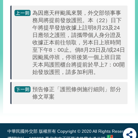
部
為因應天秤颱風來襲，外交部領事事
新
務局將提前發放護照。本（22）日下
聞
午將提早發放收據上註明8月23及24
中
心
日應領之護照，請攜帶個人身分證及
收據正本前往領取，另本日上班時間
外
至下午8：00止。倘8月23日及/或24日
交
因颱風停班，停班後第一個上班日當
資
天本局護照櫃台將提前於早上7：00開
訊
始發放護照，請多加利用。
國
家
預告修正「護照條例施行細則」部分
與
條文草案
地
區
:::
國
際
中華民國外交部 版權所有 Copyright © 2020 All Rights Reserved
傳