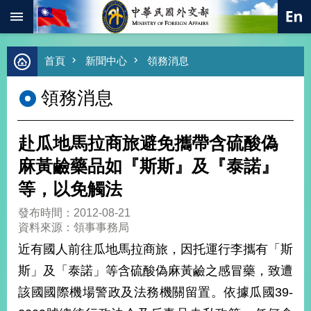
:::
跳到主要內容區塊
進
首頁
新聞中心
領務消息
階
搜
領務消息
尋
熱
門
赴瓜地馬拉商旅避免攜帶含硫酸偽
關
鍵
麻黃鹼藥品如『斯斯』及『泰諾』
字
等，以免觸法
總
合
發布時間：2012-08-21
外
資料來源：領事事務局
交
近有國人前往瓜地馬拉商旅，因托運行李攜有「斯
價
斯」及「泰諾」等含硫酸偽麻黃鹼之感冒藥，致遭
值
外
該國國際機場警政及法務機關留置。依據瓜國39-
交