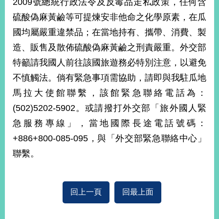
2009號總統行政法令及反毒品走私政策，任何含
經
濟
硫酸偽麻黃鹼等可提煉安非他命之化學原素，在瓜
日
國均屬嚴重違禁品；在當地持有、攜帶、消費、製
不
落
造、販售及散佈硫酸偽麻黃鹼之刑責嚴重。外交部
國
特籲請我國人前往該國旅遊務必特別注意，以避免
台
不慎觸法。倘有緊急事項需協助，請即與我駐瓜地
海
和
馬拉大使館聯繫，該館緊急聯絡電話為：
平
(502)5202-5902。或請撥打外交部「旅外國人緊
護
照
急服務專線」，當地國際長途電話號碼：
+886+800-085-095，與「外交部緊急聯絡中心」
回
聯繫。
首
網
頁
站
關
回上一頁
回最上面
於
導
本
覽