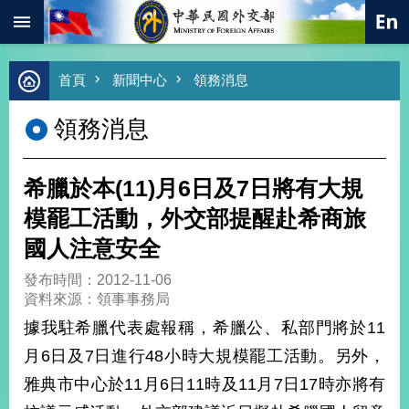
:::
跳到主要內容區塊
進
首頁
新聞中心
領務消息
階
搜
領務消息
尋
熱
門
希臘於本(11)月6日及7日將有大規
關
鍵
模罷工活動，外交部提醒赴希商旅
字
國人注意安全
總
合
發布時間：2012-11-06
外
資料來源：領事事務局
交
據我駐希臘代表處報稱，希臘公、私部門將於11
價
月6日及7日進行48小時大規模罷工活動。另外，
值
外
雅典市中心於11月6日11時及11月7日17時亦將有
交