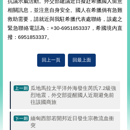
抗議示威活動。外交部建議近日擬赴希臘國人留意
經
濟
相關訊息，並注意自身安全。國人在希臘倘有急難
日
救助需要，請就近與我駐希臘代表處聯絡，該處之
不
落
緊急聯絡電話為：+30-6951853337，希國境內直
國
撥：6951853337。
台
海
和
平
回上一頁
回最上面
護
照
回
瓜地馬拉太平洋外海發生芮氏7.2級強
烈地震，外交部提醒國人近期避免前
首
網
往該國商旅
頁
站
關
緬甸西部若開邦近日發生宗教流血衝
於
導
本
突
覽