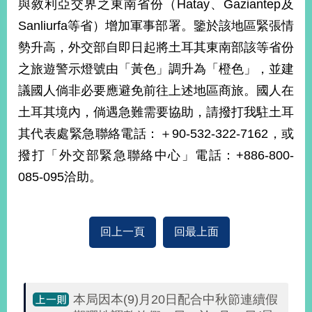
與敘利亞交界之東南省份（Hatay、Gaziantep及
經
濟
Sanliurfa等省）增加軍事部署。鑒於該地區緊張情
日
勢升高，外交部自即日起將土耳其東南部該等省份
不
落
之旅遊警示燈號由「黃色」調升為「橙色」，並建
國
議國人倘非必要應避免前往上述地區商旅。國人在
台
土耳其境內，倘遇急難需要協助，請撥打我駐土耳
海
和
其代表處緊急聯絡電話：＋90-532-322-7162，或
平
撥打「外交部緊急聯絡中心」電話：+886-800-
護
照
085-095洽助。
回
首
回上一頁
回最上面
網
頁
站
關
於
導
本
本局因本(9)月20日配合中秋節連續假
覽