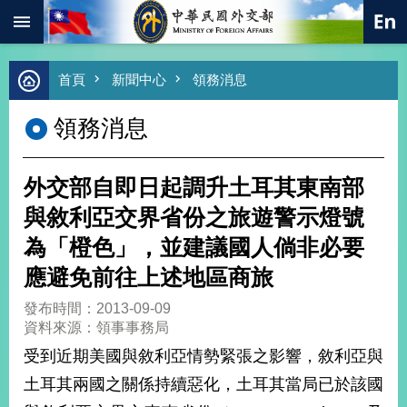
:::
跳到主要內容區塊
進
首頁
新聞中心
領務消息
階
搜
領務消息
尋
熱
門
外交部自即日起調升土耳其東南部
關
鍵
與敘利亞交界省份之旅遊警示燈號
字
為「橙色」，並建議國人倘非必要
總
合
應避免前往上述地區商旅
外
交
發布時間：2013-09-09
資料來源：領事事務局
價
值
受到近期美國與敘利亞情勢緊張之影響，敘利亞與
外
土耳其兩國之關係持續惡化，土耳其當局已於該國
交