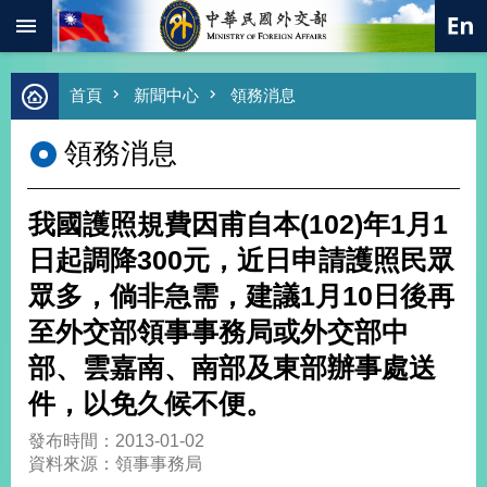
:::
跳到主要內容區塊
進
首頁
新聞中心
領務消息
階
搜
領務消息
尋
熱
門
我國護照規費因甫自本(102)年1月1
關
鍵
日起調降300元，近日申請護照民眾
字
眾多，倘非急需，建議1月10日後再
總
合
至外交部領事事務局或外交部中
外
部、雲嘉南、南部及東部辦事處送
交
件，以免久候不便。
價
值
發布時間：2013-01-02
外
資料來源：領事事務局
交