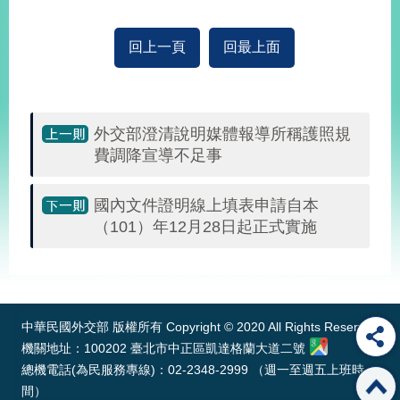
經
濟
日
回上一頁
回最上面
不
落
國
台
外交部澄清說明媒體報導所稱護照規
海
費調降宣導不足事
和
平
國內文件證明線上填表申請自本
護
照
（101）年12月28日起正式實施
回
:::
首
網
中華民國外交部 版權所有 Copyright © 2020 All Rights Reserved
頁
站
關
機關地址：100202 臺北市中正區凱達格蘭大道二號
於
導
總機電話(為民服務專線)：02-2348-2999 （週一至週五上班時
本
間）
覽