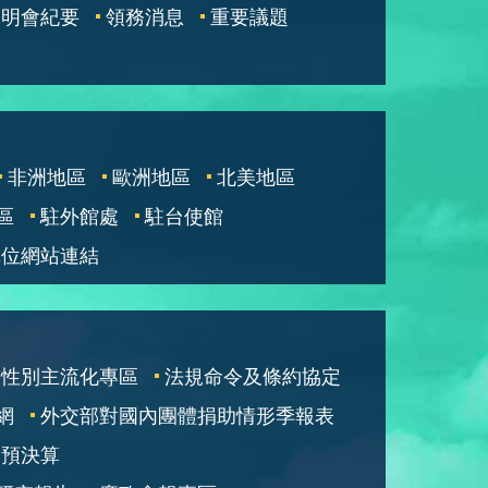
說明會紀要
領務消息
重要議題
非洲地區
歐洲地區
北美地區
區
駐外館處
駐台使館
單位網站連結
性別主流化專區
法規命令及條約協定
網
外交部對國內團體捐助情形季報表
部預決算