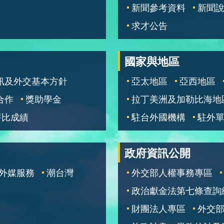
新聞參考資料
新聞
求才公告
國家與地區
訊及外交基本方針
亞太地區
亞西地區
合作
獎助學金
拉丁美洲及加勒比海地
評比成績
駐台外國機構
駐外
政府資訊公開
外媒服務
潮台灣
外交部人權事務專區
政治獻金法第七條查詢
財團法人專區
外交