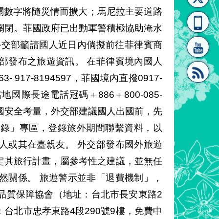
相關數字將隨災情而擴大；馬尼拉主要道路
[連
覽
系"
關閉。菲國政府已出動軍警積極協助淹水
外交部籲請國人近日內倘擬前往菲律賓商
部發布之旅遊資訊。 在菲律賓境內國人
17-8194597，菲國境內直撥0917-
國際長途電話冠碼＋886＋800-085-
結]"
[連
出國安全考量，外交部建議國人出國前，先
「出國登錄」專區，登錄旅外期間聯繫資料，以
人或其在臺親友。 外交部發布國外旅遊
定其旅行計畫，屬參考性之建議，並無任
然關係。 旅遊警示並非「退費機制」，
結]"
品質保障協會（地址：台北市長安東路2
址：台北市忠孝東路4段290號9樓，免費申