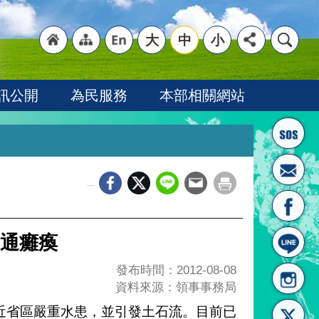
大
中
小
"回
"網
"英
訊公開
為民服務
本部相關網站
_
首頁
站導
文語
通癱瘓
發布時間：2012-08-08
資料來源：領事事務局
近省區嚴重水患，並引發土石流。目前已