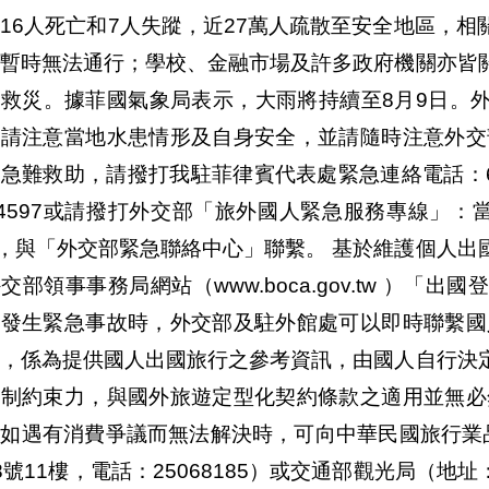
16人死亡和7人失蹤，近27萬人疏散至安全地區，
閉暫時無法通行；學校、金融市場及許多政府機關亦皆
區救災。據菲國氣象局表示，大雨將持續至8月9日。
，請注意當地水患情形及自身安全，並請隨時注意外交
急難救助，請撥打我駐菲律賓代表處緊急連絡電話：63- 9
94597或請撥打外交部「旅外國人緊急服務專線」：當地
5，與「外交部緊急聯絡中心」聯繫。 基於維護個人
交部領事事務局網站（www.boca.gov.tw ）
倘發生緊急事故時，外交部及駐外館處可以即時聯繫國
示，係為提供國人出國旅行之參考資訊，由國人自行決
強制約束力，與國外旅遊定型化契約條款之適用並無必
眾如遇有消費爭議而無法解決時，可向中華民國旅行業
8號11樓，電話：25068185）或交通部觀光局（地