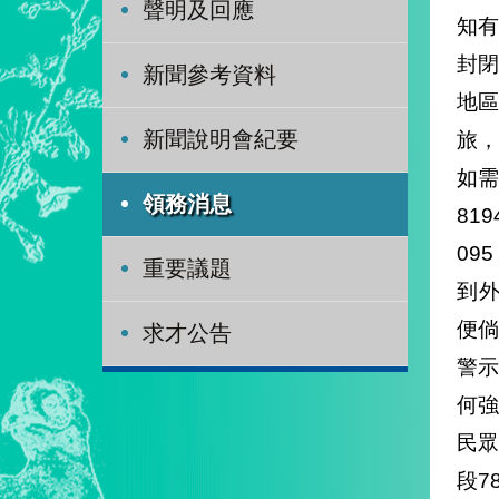
聲明及回應
知有
封
新聞參考資料
地
旅
新聞說明會紀要
如需
領務消息
81
09
重要議題
到外
便
求才公告
警
何
民
段7