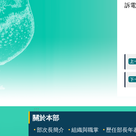
訴電
:::
關於本部
部次長簡介
組織與職掌
歷任部長年