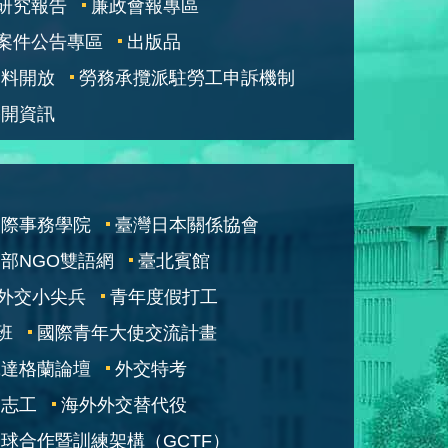
研究報告
廉政會報專區
案件公告專區
出版品
資料開放
勞務承攬派駐勞工申訴機制
公開資訊
國際事務學院
臺灣日本關係協會
部NGO雙語網
臺北賓館
外交小尖兵
青年度假打工
班
國際青年大使交流計畫
凱達格蘭論壇
外交特考
交志工
海外外交替代役
球合作暨訓練架構（GCTF）