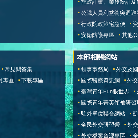
施政計畫、業務統計及
公職人員利益衝突迴避
行政院政策宅急便
安衛防護專區
其他
本部相關網站
常見問答集
領事事務局
外交及
員專區
下載專區
國際醫療資訊網
外交
臺灣青年Fun眼世界
國際青年菁英領袖研習
駐外單位聯合網站
全民外交研習營
外
外交檔案資源專區
全