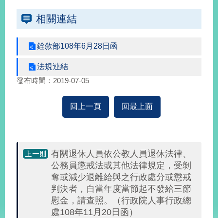
經
濟
相關連結
日
不
落
銓敘部108年6月28日函
國
法規連結
台
海
發布時間：2019-07-05
和
平
回上一頁
回最上面
護
照
回
有關退休人員依公教人員退休法律、
首
網
公務員懲戒法或其他法律規定，受剝
奪或減少退離給與之行政處分或懲戒
頁
站
關
判決者，自當年度當節起不發給三節
於
導
慰金，請查照。（行政院人事行政總
本
處108年11月20日函）
覽