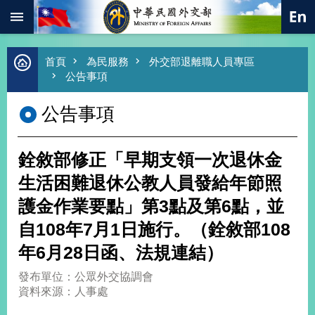
:::
跳到主要內容區塊
進
首頁
為民服務
外交部退離職人員專區
階
公告事項
搜
尋
公告事項
熱
門
關
銓敘部修正「早期支領一次退休金
鍵
字
生活困難退休公教人員發給年節照
總
護金作業要點」第3點及第6點，並
合
外
自108年7月1日施行。（銓敘部108
交
年6月28日函、法規連結）
價
值
發布單位：公眾外交協調會
外
資料來源：人事處
交