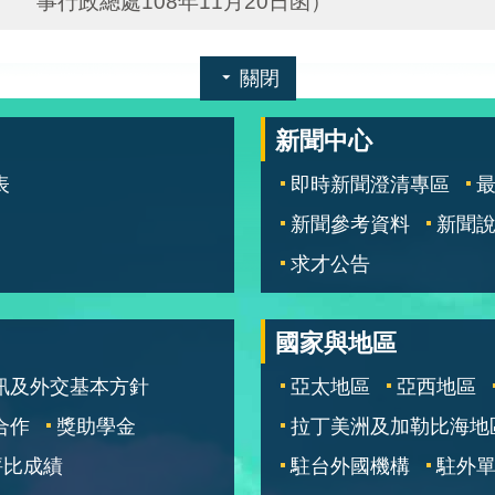
事行政總處108年11月20日函）
關閉
新聞中心
表
即時新聞澄清專區
新聞參考資料
新聞
求才公告
國家與地區
訊及外交基本方針
亞太地區
亞西地區
合作
獎助學金
拉丁美洲及加勒比海地
評比成績
駐台外國機構
駐外