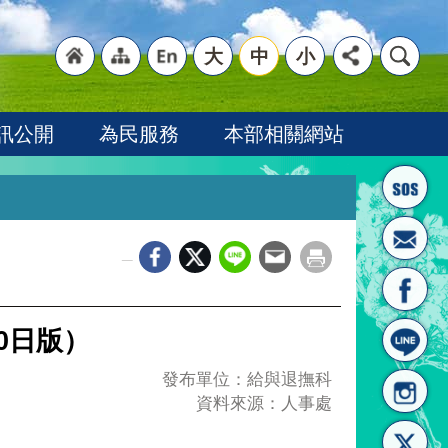
大
中
小
"回
"網
"英
訊公開
為民服務
本部相關網站
_
首頁
站導
文語
0日版）
發布單位：給與退撫科
資料來源：人事處