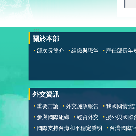
:::
關於本部
部次長簡介
組織與職掌
歷任部長年
外交資訊
重要言論
外交施政報告
我國國情資
參與國際組織
經貿外交
援外與國際
國際支持台海和平穩定聲明
台灣國際