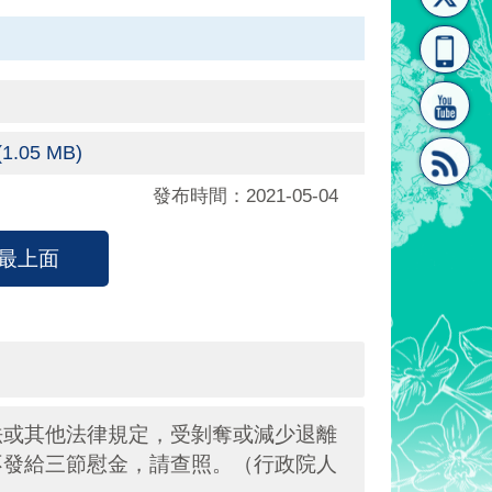
[連
覽
系"
(1.05 MB)
發布時間：2021-05-04
結]"
[連
最上面
結]"
法或其他法律規定，受剝奪或減少退離
不發給三節慰金，請查照。（行政院人