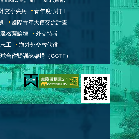
外交小尖兵
青年度假打工
班
國際青年大使交流計畫
凱達格蘭論壇
外交特考
交志工
海外外交替代役
球合作暨訓練架構（GCTF）