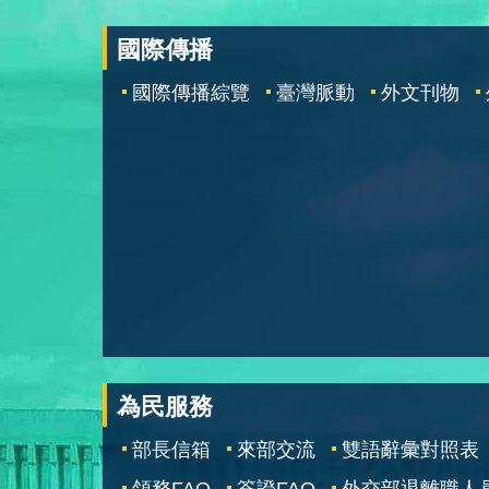
國際傳播
國際傳播綜覽
臺灣脈動
外文刊物
為民服務
部長信箱
來部交流
雙語辭彙對照表
領務FAQ
簽證FAQ
外交部退離職人