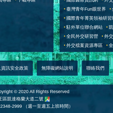
臺灣青年Fun眼世界
國際青年菁英領袖研習
駐外單位聯合網站
全民外交研習營
外
外交檔案資源專區
全
及資訊安全政策
無障礙網站說明
聯絡我們
 © 2020 All Rights Reserved
中正區凱達格蘭大道二號
2348-2999 （週一至週五上班時間）