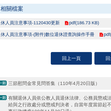
相關檔案
pdf(186.73 KB)
休人員注意事項-1120430更新
pdf
退休人員注意事項-(附件)數位退休證查詢操作手冊
回上一頁
回
三節慰問金常見問答集（110年4月20日版）
有關退休人員依公教人員退休法律、公務員懲戒
給與之行政處分或懲戒判決者，自當年度當節起