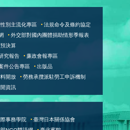
性別主流化專區
法規命令及條約協定
網
外交部對國內團體捐助情形季報表
部預決算
研究報告
廉政會報專區
案件公告專區
出版品
資料開放
勞務承攬派駐勞工申訴機制
公開資訊
國際事務學院
臺灣日本關係協會
部NGO雙語網
臺北賓館