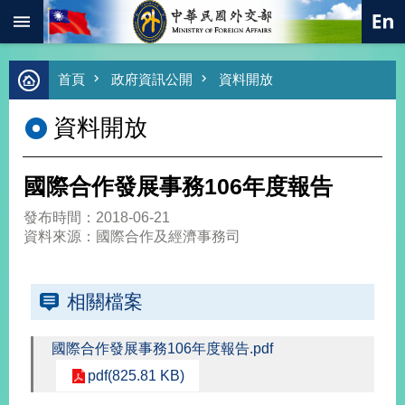
:::
跳到主要內容區塊
進
首頁
政府資訊公開
資料開放
階
搜
資料開放
尋
熱
門
國際合作發展事務106年度報告
關
鍵
發布時間：2018-06-21
字
資料來源：國際合作及經濟事務司
總
合
外
相關檔案
交
價
國際合作發展事務106年度報告.pdf
值
外
pdf(825.81 KB)
交