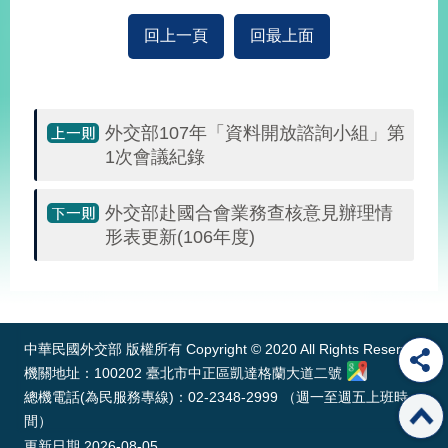
經
濟
回上一頁
回最上面
日
不
落
國
外交部107年「資料開放諮詢小組」第
台
1次會議紀錄
海
和
平
外交部赴國合會業務查核意見辦理情
護
形表更新(106年度)
照
:::
回
首
網
中華民國外交部 版權所有 Copyright © 2020 All Rights Reserved
頁
站
機關地址：100202 臺北市中正區凱達格蘭大道二號
關
總機電話(為民服務專線)：02-2348-2999 （週一至週五上班時
於
導
間）
本
覽
更新日期
2026-08-05