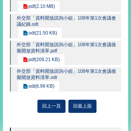
經
pdf(2.10 MB)
濟
日
外交部「資料開放諮詢小組」108年第1次會議會
不
議紀錄.odt
落
國
odt(21.50 KB)
台
外交部「資料開放諮詢小組」108年第1次會議後
海
擬開放資料清單.pdf
和
平
pdf(209.21 KB)
護
外交部「資料開放諮詢小組」108年第1次會議後
照
擬開放資料清單.odt
odt(6.99 KB)
回
首
網
回上一頁
回最上面
頁
站
關
於
導
本
覽