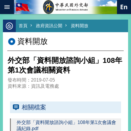
:::
跳到主要內容區塊
進
首頁
政府資訊公開
資料開放
階
搜
資料開放
尋
熱
門
外交部「資料開放諮詢小組」108年
關
鍵
第1次會議相關資料
字
發布時間：2019-07-05
總
資料來源：資訊及電務處
合
外
交
相關檔案
價
值
外
外交部「資料開放諮詢小組」108年第1次會議會
交
議紀錄.pdf