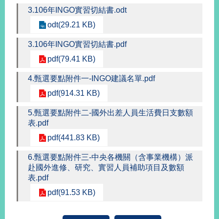
播
3.106年INGO實習切結書.odt
odt(29.21 KB)
政
府
3.106年INGO實習切結書.pdf
資
訊
pdf(79.41 KB)
公
4.甄選要點附件一-INGO建議名單.pdf
開
pdf(914.31 KB)
為
民
5.甄選要點附件二-國外出差人員生活費日支數額
服
表.pdf
務
pdf(441.83 KB)
本
6.甄選要點附件三-中央各機關（含事業機構）派
部
赴國外進修、研究、實習人員補助項目及數額
相
表.pdf
關
pdf(91.53 KB)
網
站