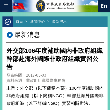
:::
跳到主要內容區塊
進
首頁
新聞中心
最新消息
階
搜
最新消息
尋
熱
門
外交部106年度補助國內非政府組織
關
鍵
幹部赴海外國際非政府組織實習公
字
告
總
合
發布時間：2017-03-03
外
資料來源：非政府組織國際事務會
交
主旨：外交部（以下簡稱本部）106年度補助國內
價
非政府組織（以下簡稱NGO）幹部赴海外國際非
值
外
政府組織（以下簡稱INGO）實習相關辦法。
交