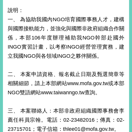
經
濟
說明：
日
一、 為協助我國內NGO培育國際事務人才，建構
不
落
與國際接軌能力，並強化與國際非政府組織合作關
國
係，本部106年度辦理補助我NGO幹部赴國外
台
INGO實習計畫，以考察INGO經營管理實務，建
海
和
立我國NGO與各領域INGO之夥伴關係。
平
護
照
二、 本案申請資格、報名截止日期及甄選簡章等
相關細節，請上本部網站www.mofa.gov.tw或本部
回
NGO雙語網站www.taiwanngo.tw查詢。
首
網
頁
站
三、 本案聯絡人：本部非政府組織國際事務會李
關
薦任科員宗翰。電話：02-23482016；傳真：02-
於
導
本
23715701；電子信箱：thlee01@mofa.gov.tw。
覽