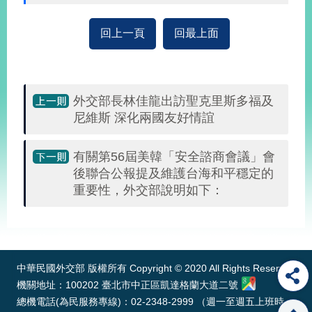
播
回上一頁
回最上面
政
府
資
訊
公
外交部長林佳龍出訪聖克里斯多福及
開
尼維斯 深化兩國友好情誼
為
有關第56屆美韓「安全諮商會議」會
民
後聯合公報提及維護台海和平穩定的
服
務
重要性，外交部說明如下：
本
:::
部
相
關
中華民國外交部 版權所有 Copyright © 2020 All Rights Reserved
網
機關地址：100202 臺北市中正區凱達格蘭大道二號
站
總機電話(為民服務專線)：02-2348-2999 （週一至週五上班時