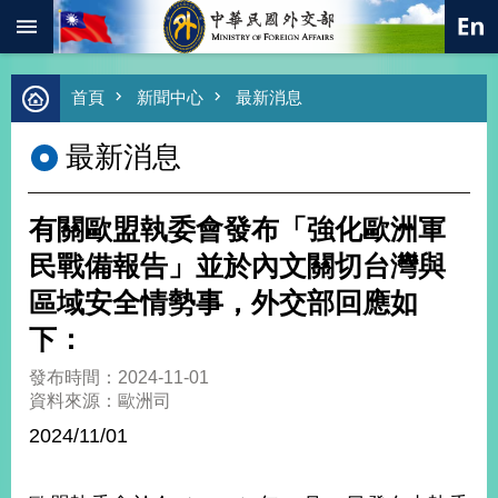
:::
跳到主要內容區塊
進
首頁
新聞中心
最新消息
階
搜
最新消息
尋
熱
門
有關歐盟執委會發布「強化歐洲軍
關
鍵
民戰備報告」並於內文關切台灣與
字
區域安全情勢事，外交部回應如
總
合
下：
外
交
發布時間：2024-11-01
資料來源：歐洲司
價
值
2024/11/01
外
交