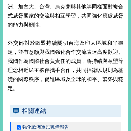
部
洲、加拿大、台灣、烏克蘭與其他等同樣面對複合
新
式威脅國家的交流與相互學習，共同強化應處威脅
聞
的能力與韌性。
中
心
外交部對於歐盟持續關切台海及印太區域和平穩
外
定，並有意願與我國強化合作交流表達高度歡迎。
交
資
我國作為國際社會負責任的成員，將持續與歐盟等
訊
理念相近民主夥伴攜手合作，共同捍衛以規則為基
國
礎的國際秩序，促進區域及全球的和平、繁榮與穩
家
定。
與
地
區
相關連結
國
際
強化歐洲軍民戰備報告
傳