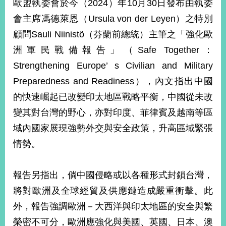
歐盟執委會於今（2024）年10月30日發布由執委
經
濟
會主席馮德萊恩（Ursula von der Leyen）之特別
日
顧問Sauli Niinistö（芬蘭前總統）主筆之「強化歐
不
落
洲軍民戰備報告」（Safe Together：
國
Strengthening Europe’ s Civilian and Military
台
Preparedness and Readiness），內文指出中國
海
和
的快速崛起已改變印太地區戰略平衡，中國從未改
平
變其對台灣的野心，亦對印度、菲律賓及越南等區
護
照
域內國家展現強勢外交與安全政策，升高區域緊張
情勢。
回
首
網
報告另指出，倘中國侵略或以各種形式封鎖台灣，
頁
站
將對歐洲及全球經貿及供應鏈造成嚴重衝擊。此
關
於
外，報告強調歐洲－大西洋與印太地區的安全與繁
導
本
榮密不可分，歐洲應強化與美國、英國、日本、澳
覽