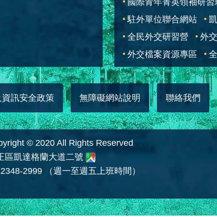
國際青年菁英領袖研習
駐外單位聯合網站
全民外交研習營
外
外交檔案資源專區
全
及資訊安全政策
無障礙網站說明
聯絡我們
 © 2020 All Rights Reserved
中正區凱達格蘭大道二號
2348-2999 （週一至週五上班時間）