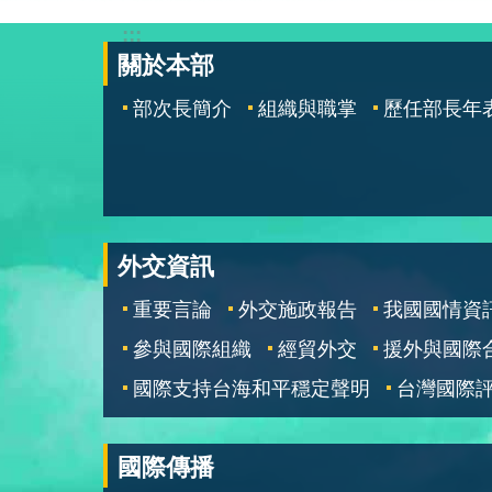
:::
關於本部
部次長簡介
組織與職掌
歷任部長年
外交資訊
重要言論
外交施政報告
我國國情資
參與國際組織
經貿外交
援外與國際
國際支持台海和平穩定聲明
台灣國際
國際傳播