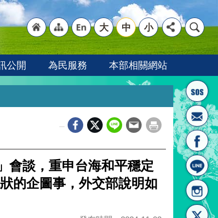
大
中
小
"回
"網
"英
訊公開
為民服務
本部相關網站
_
首頁
站導
文語
2」會談，重申台海和平穩定
狀的企圖事，外交部說明如