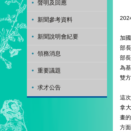
聲明及回應
202
新聞參考資料
新聞說明會紀要
加國
部長
領務消息
部
為
重要議題
雙方
求才公告
這次
拿大-
畫的
方