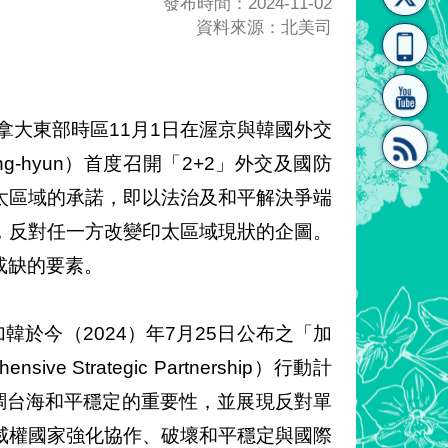
發布時間：2024-11-02
資料來源：北美司
[連
覽
系"
air於加拿大東部時區11月1日在渥京與韓國外交
ong-hyun）首度召開「2+2」外交及國防
太區域的承諾，即以法治及和平解決爭端
結]"
[連
，反對任一方改變印太區域現狀的企圖。
或缺的要素。
韓於今（2024）年7月25日公布之「加
ve Strategic Partnership）行動計
結]"
調台海和平穩定的重要性，並展現反對單
威權國家強化協作、破壞和平穩定與國際