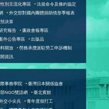
性別主流化專區
法規命令及條約協定
網
外交部對國內團體捐助情形季報表
部預決算
研究報告
廉政會報專區
案件公告專區
出版品
資料開放
勞務承攬派駐勞工申訴機制
公開資訊
國際事務學院
臺灣日本關係協會
部NGO雙語網
臺北賓館
外交小尖兵
青年度假打工