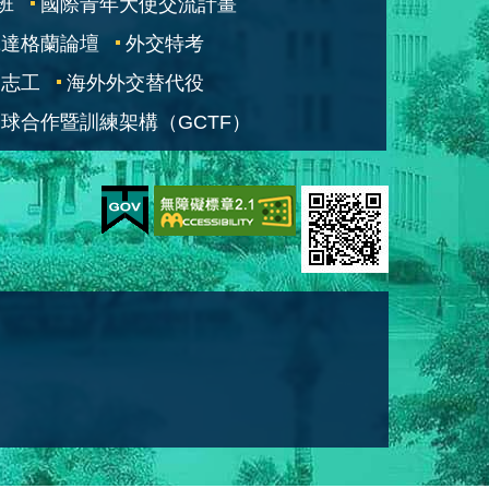
班
國際青年大使交流計畫
凱達格蘭論壇
外交特考
交志工
海外外交替代役
球合作暨訓練架構（GCTF）