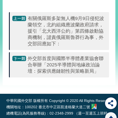
明
聯
有關俄羅斯多架無人機9月9日侵犯波
絡
蘭領空，北約組織應波蘭政府請求，
我
援引「北大西洋公約」第四條啟動協
們
商機制，譴責俄羅斯魯莽行為事，外
交部回應如下：
外交部首度與國際半導體產業協會聯
合舉辦「2025半導體與地緣政治論
壇：探索供應鏈韌性與策略新局」
:::
中華民國外交部 版權所有 Copyright © 2020 All Rights Reserved
機關地址：100202 臺北市中正區凱達格蘭大道二號
總機電話(為民服務專線)：02-2348-2999 （週一至週五上班時