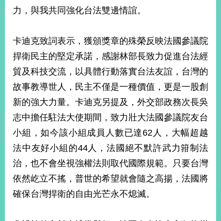
部
力，與我共同強化台法雙邊情誼。
新
聞
卡迪克致詞表示，獲頒獎章的殊榮反映法國參議院
中
心
捍衛民主的堅定承諾，感謝林部長致力促進台法經
貿及科技交流，以具體行動落實台法友誼，台灣的
外
故事教導世人，民主不僅是一種價值，更是一股創
交
資
新的強大力量。卡迪克另提及，外交部政務次長吳
訊
志中擔任駐法大使期間，致力壯大法國參議院友台
國
小組，如今該小組成員人數已達62人，大幅超越
家
法中友好小組的44人，法國絕不默許武力箝制法
與
地
治，也不會坐視強權法則取代國際規範。只要台灣
區
依然屹立不搖，普世的希望就會隨之高揚，法國將
確保台灣捍衛的自由光芒永不熄滅。
國
際
傳