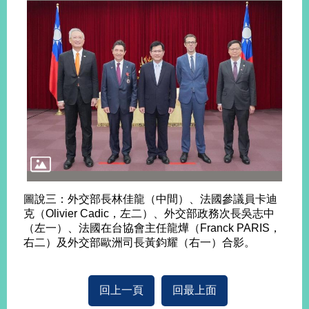
告
隱
私
權
保
護
及
資
訊
安
全
政
圖說三：外交部長林佳龍（中間）、法國參議員卡迪
策
克（Olivier Cadic，左二）、外交部政務次長吳志中
（左一）、法國在台協會主任龍燁（Franck PARIS，
無
右二）及外交部歐洲司長黃鈞耀（右一）合影。
障
礙
網
回上一頁
回最上面
站
說