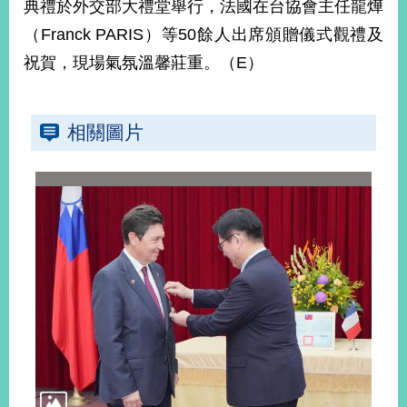
典禮於外交部大禮堂舉行，法國在台協會主任龍燁
播
（Franck PARIS）等50餘人出席頒贈儀式觀禮及
政
祝賀，現場氣氛溫馨莊重。（E）
府
資
訊
公
相關圖片
開
為
民
服
務
本
部
相
關
網
站