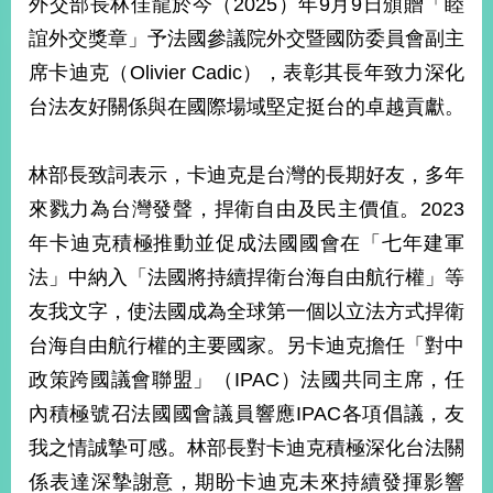
外交部長林佳龍於今（2025）年9月9日頒贈「睦
經
濟
誼外交獎章」予法國參議院外交暨國防委員會副主
日
席卡迪克（Olivier Cadic），表彰其長年致力深化
不
落
台法友好關係與在國際場域堅定挺台的卓越貢獻。
國
台
林部長致詞表示，卡迪克是台灣的長期好友，多年
海
和
來戮力為台灣發聲，捍衛自由及民主價值。2023
平
年卡迪克積極推動並促成法國國會在「七年建軍
護
照
法」中納入「法國將持續捍衛台海自由航行權」等
友我文字，使法國成為全球第一個以立法方式捍衛
回
台海自由航行權的主要國家。另卡迪克擔任「對中
首
網
政策跨國議會聯盟」（IPAC）法國共同主席，任
頁
站
內積極號召法國國會議員響應IPAC各項倡議，友
關
我之情誠摯可感。林部長對卡迪克積極深化台法關
於
導
本
係表達深摯謝意，期盼卡迪克未來持續發揮影響
覽