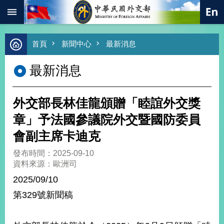
:::
跳到主要內容區塊
進
首頁
新聞中心
最新消息
階
搜
最新消息
尋
熱
門
外交部長林佳龍頒贈「睦誼外交獎
關
鍵
章」予法國參議院外交暨國防委員
字
會副主席卡迪克
總
合
發布時間：2025-09-10
外
資料來源：歐洲司
交
2025/09/10
價
第329號新聞稿
值
外
交