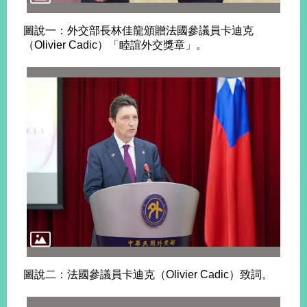
圖說一：外交部長林佳龍頒贈法國參議員卡迪克
旅
部
粉
（Olivier Cadic）「睦誼外交獎章」。
外
長
絲
國
信
專
人
箱
頁
急
難
救
LINE
助
Instagram
X平台
服
(原推特)
務
專
線
APP
YouTube
RSS
政
府
網
站
資
料
圖說二：法國參議員卡迪克（Olivier Cadic）致詞。
開
放
宣