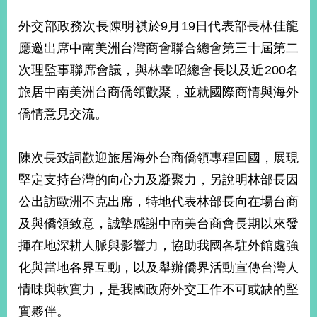
經
濟
外交部政務次長陳明祺於9月19日代表部長林佳龍
日
應邀出席中南美洲台灣商會聯合總會第三十屆第二
不
落
次理監事聯席會議，與林幸昭總會長以及近200名
國
旅居中南美洲台商僑領歡聚，並就國際商情與海外
台
僑情意見交流。
海
和
平
陳次長致詞歡迎旅居海外台商僑領專程回國，展現
護
照
堅定支持台灣的向心力及凝聚力，另說明林部長因
公出訪歐洲不克出席，特地代表林部長向在場台商
回
及與僑領致意，誠摯感謝中南美台商會長期以來發
首
網
揮在地深耕人脈與影響力，協助我國各駐外館處強
頁
站
化與當地各界互動，以及舉辦僑界活動宣傳台灣人
關
於
情味與軟實力，是我國政府外交工作不可或缺的堅
導
本
實夥伴。
覽