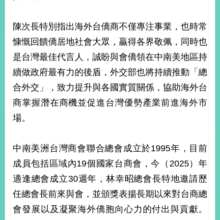
部
新
陳次長特別指出海外台僑商不僅專注事業，也時常
聞
慷慨回饋僑居地社會大眾，贏得各界敬佩，同時也
中
心
是台灣最佳代言人，誠盼與會僑領在中南美地區持
續做政府最有力的後盾，外交部也將持續推動「總
外
合外交」，致力提升與各國實質關係，協助海外台
交
資
商掌握潛在商機並促進台灣優勢產業前進海外市
訊
場。
國
家
中南美洲台灣商會聯合總會成立於1995年，目前
與
地
成員包括區域內19個國家台商會，今（2025）年
區
適逢總會成立30週年，林幸昭總會長特地邀請歷
任總會長前來與會，並頒獎表揚長期以來對台商總
國
際
會發展以及凝聚海外僑胞向心力的付出與貢獻。
傳