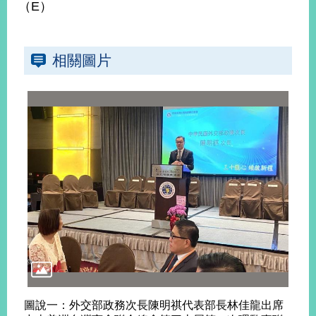
（E）
播
政
府
相關圖片
資
訊
公
開
為
民
服
務
本
部
相
關
網
站
圖說一：外交部政務次長陳明祺代表部長林佳龍出席