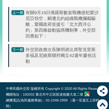
明
有關9月19日俄羅斯數架戰機侵犯愛沙
聯
尼亞領空，嗣遭北約組織戰機攔截驅
絡
離，愛國政府並援引「北大西洋公
我
約」第四條啟動協商機制事，外交部
們
回應如下：
外交部政務次長陳明祺出席聖克里斯
多福及尼維斯聯邦獨立42週年慶祝活
動
:::
中華民國外交部 版權所有 Copyright © 2020 All Rights Reserved
機關地址：100202 臺北市中正區凱達格蘭大道二號
總機電話(為民服務專線)：02-2348-2999 （週一至週五上班時
間）