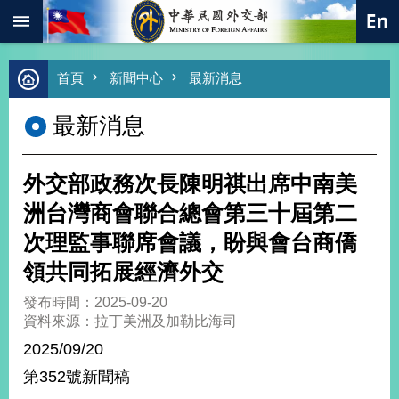
:::
跳到主要內容區塊
進
首頁
新聞中心
最新消息
階
搜
最新消息
尋
熱
門
外交部政務次長陳明祺出席中南美
關
鍵
洲台灣商會聯合總會第三十屆第二
字
次理監事聯席會議，盼與會台商僑
總
合
領共同拓展經濟外交
外
交
發布時間：2025-09-20
資料來源：拉丁美洲及加勒比海司
價
值
2025/09/20
外
第352號新聞稿
交