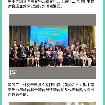
中南美洲台灣商會聯合總會第三十屆第二次理監事聯
席會議並致詞歡迎旅外僑領返國。
旅
部
粉
外
長
絲
國
信
專
人
箱
頁
急
難
救
LINE
助
Instagram
X平台
服
(原推特)
務
專
線
APP
YouTube
RSS
政
府
網
站
資
圖說二：外交部政務次長陳明祺（前排左五）與中南
料
美洲台灣商會聯合總會歷任總會長及代表領獎人與出
開
席貴賓合影。
放
宣