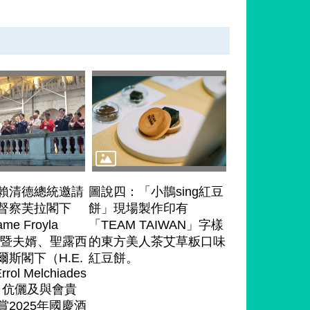
賴清德總統邀請
圖說四：「小鵲sing紅豆
督察芙拉閣下
餅」現場製作印有
me Froyla
「TEAM TAIWAN」字樣
m）暨夫婿、聖露西
的東方美人茶艾草粄口味
斯閣下（H.E.
紅豆餅。
 Errol Melchiades
es）伉儷及與會貴
賞2025年國慶酒