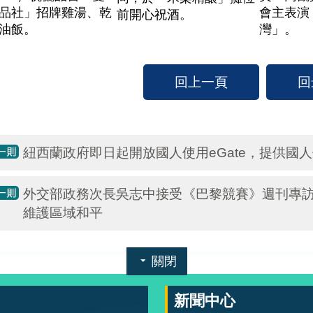
品社」招牌雞湯、乾
會主表演
前開心祝酒。
油飯。
灣」。
回上一頁
回
紐西蘭政府即日起開放國人使用eGate，提供國
外交部政務次長吳志中接受《巴黎競賽》週刊專
維護區域和平
關閉
新聞中心