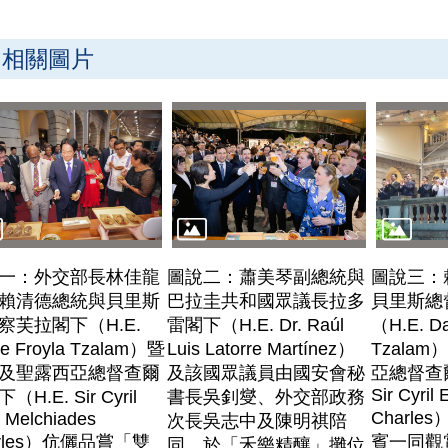
相關圖片
一：外交部長林佳龍
圖說二：蕭美琴副總統與
圖說三：
賴清德總統與貝里斯
巴拉圭共和國眾議長拉多
貝里斯總
察芙拉閣下（H.E.
雷閣下（H.E. Dr. Raúl
（H.E. Da
e Froyla Tzalam）暨
Luis Latorre Martínez）
Tzala
及聖露西亞總督查爾
及該國眾議員由國安會秘
亞總督查爾
Sir Cyril
（H.E. Sir Cyril
書長吳釗燮、外交部政務
Charl
l Melchiades
次長吳志中及陳明祺陪
arles）伉儷品嘗「雙
賓一同觀
同，於「禾樂精釀」攤位