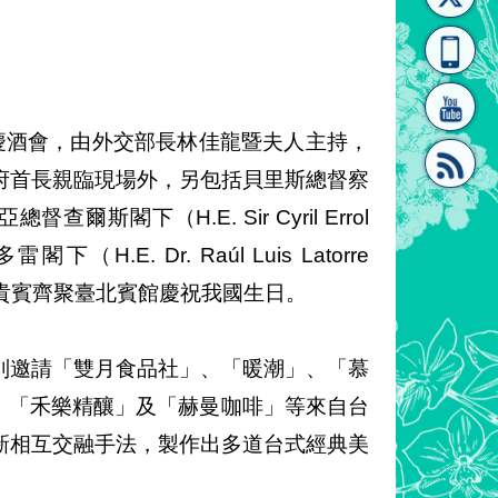
[連
覽
系"
國慶酒會，由外交部長林佳龍暨夫人主持，
府首長親臨現場外，另包括貝里斯總督察
督查爾斯閣下（H.E. Sir Cyril Errol
結]"
[連
H.E. Dr. Raúl Luis Latorre
5國貴賓齊聚臺北賓館慶祝我國生日。
別邀請「雙月食品社」、「暖潮」、「慕
」、「禾樂精釀」及「赫曼咖啡」等來自台
結]"
新相互交融手法，製作出多道台式經典美