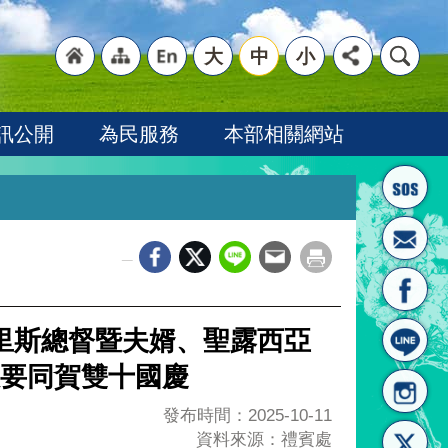
大
中
小
"回
"網
"英
訊公開
為民服務
本部相關網站
_
首頁
站導
文語
貝里斯總督暨夫婿、聖露西亞
要同賀雙十國慶
發布時間：2025-10-11
資料來源：禮賓處