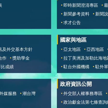
表
即時新聞澄清專區
新聞參考資料
新聞
求才公告
國家與地區
訊及外交基本方針
亞太地區
亞西地區
合作
獎助學金
拉丁美洲及加勒比海地
評比成績
駐台外國機構
駐外
政府資訊公開
外媒服務
潮台灣
外交部人權事務專區
政治獻金法第七條查詢