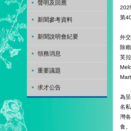
聲明及回應
202
第4
新聞參考資料
新聞說明會紀要
外交
除
領務消息
芙拉閣
Me
重要議題
Ma
求才公告
為
名私
灣
食。