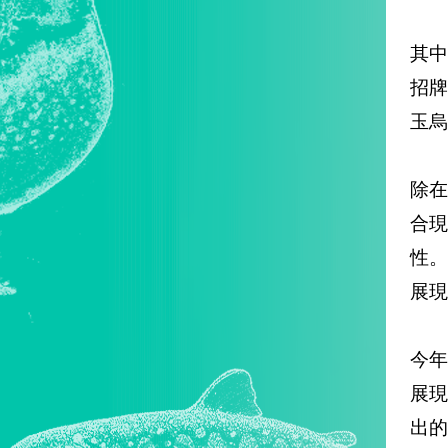
其
招
玉烏
除
合
性。
展現
今年
展
出的