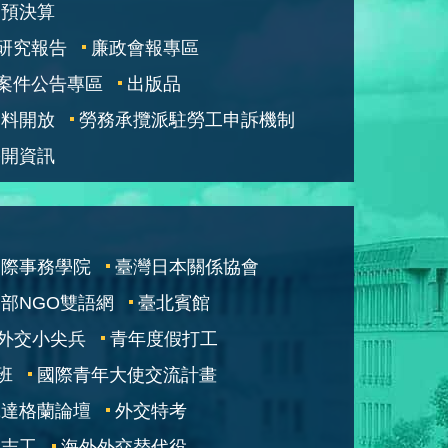
部預決算
研究報告
廉政會報專區
案件公告專區
出版品
資料開放
勞務承攬派駐勞工申訴機制
公開資訊
國際事務學院
臺灣日本關係協會
部NGO雙語網
臺北賓館
外交小尖兵
青年度假打工
班
國際青年大使交流計畫
凱達格蘭論壇
外交特考
交志工
海外外交替代役