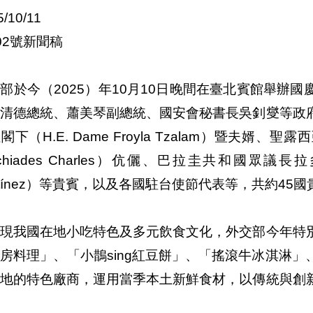
5/10/11
02號新聞稿
部於今（2025）年10月10日晚間在臺北賓館舉辦
賴清德總統、蕭美琴副總統、國安會秘書長吳釗燮等政
下（H.E. Dame Froyla Tzalam）暨夫婿、聖露西亞總
lchiades Charles）伉儷、巴拉圭共和國眾議長拉多雷閣下（
rtínez）等貴賓，以及各國駐台使節代表等，共約4
呈現我國在地小吃特色及多元飲食文化，外交部今年特
房料理」、「小鵲sing紅豆餅」、「搖滾牛冰淇淋
各地的特色廠商，運用當季本土新鮮食材，以傳統與創