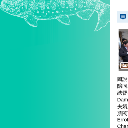
圖說
陪同
總督
Dam
夫婿
斯閣下
Erro
Ch