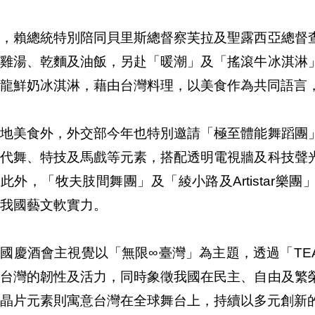
中，賴總統特別陪同貝里斯總督察芙拉及聖露西亞總督
牌雞湯、乾麵及油飯，另赴「暖潮」及「搖滾牛冰淇淋
龍鮮奶冰淇淋，藉由台灣料理，以美食作為共同語言
在地美食外，外交部今年也特別邀請「極至體能舞蹈團
現代舞、特技及馬戲等元素，搭配透明電視牆及科技聲
此外，「牧夫肢間舞團」及「綾小路及Artistar
我國藝文軟實力。
國慶酒會主視覺以「無限∞臺灣」為主題，透過「TEA
現台灣的韌性及活力，同時象徵我國在民主、自由及繁
晶片元素則寓意台灣在全球舞台上，持續以多元創新