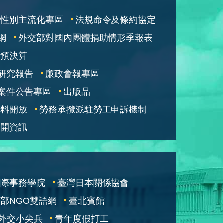
性別主流化專區
法規命令及條約協定
網
外交部對國內團體捐助情形季報表
部預決算
研究報告
廉政會報專區
案件公告專區
出版品
資料開放
勞務承攬派駐勞工申訴機制
公開資訊
國際事務學院
臺灣日本關係協會
部NGO雙語網
臺北賓館
外交小尖兵
青年度假打工