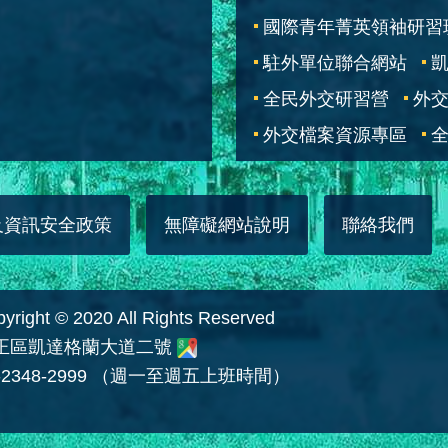
國際青年菁英領袖研習
駐外單位聯合網站
全民外交研習營
外
外交檔案資源專區
全
及資訊安全政策
無障礙網站說明
聯絡我們
 © 2020 All Rights Reserved
中正區凱達格蘭大道二號
2348-2999 （週一至週五上班時間）