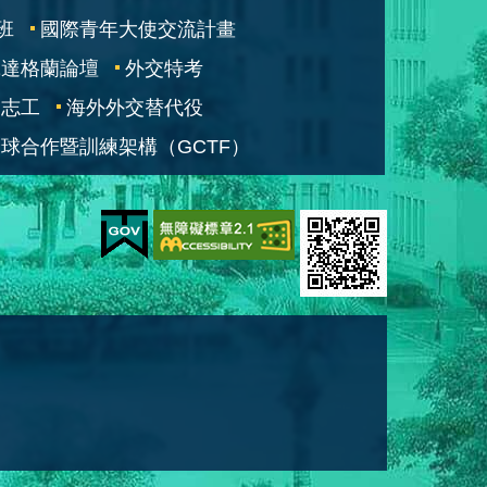
班
國際青年大使交流計畫
凱達格蘭論壇
外交特考
交志工
海外外交替代役
球合作暨訓練架構（GCTF）