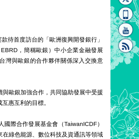
[連
覽
系"
設宴款待首度訪台的「歐洲復興開發銀行」
velopment, EBRD，簡稱歐銀）中小企業金融發展
持續強化台灣與歐銀的合作夥伴關係深入交換意
結]"
[連
續與歐銀加強合作，共同協助發展中受援
成互惠互利的目標。
結]"
際合作發展基金會（TaiwanICDF）
來在綠色能源、數位科技及資通訊等領域