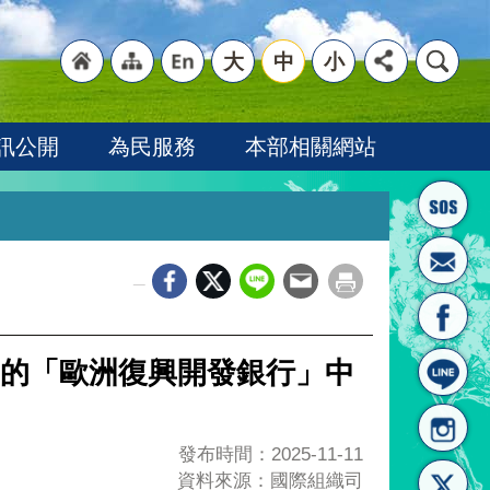
大
中
小
"回
"網
"英
訊公開
為民服務
本部相關網站
_
首頁
站導
文語
的「歐洲復興開發銀行」中
發布時間：2025-11-11
資料來源：國際組織司