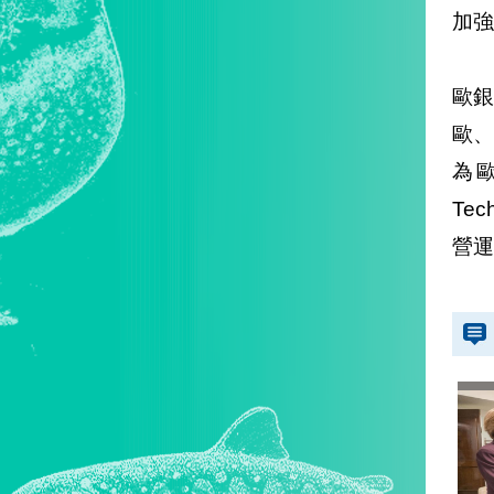
加強
歐銀
歐
為歐
Te
營運