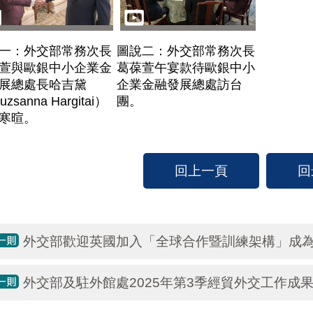
一：外交部常務次長
圖說二：外交部常務次長
萱與歐銀中小企業金
葛葆萱午宴款待歐銀中小
展總處長哈吉黛
企業金融發展總處訪台
uzsanna Hargitai）
團。
寒暄。
回上一頁
回
外交部歡迎英國加入「全球合作暨訓練架構」成
外交部及駐外館處2025年第3季經貿外交工作成