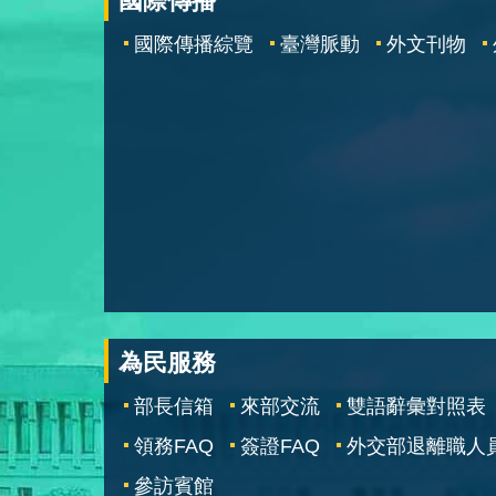
國際傳播
國際傳播綜覽
臺灣脈動
外文刊物
為民服務
部長信箱
來部交流
雙語辭彙對照表
領務FAQ
簽證FAQ
外交部退離職人
參訪賓館