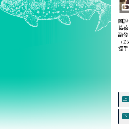
圖說
葛葆
融發
（Zs
握手