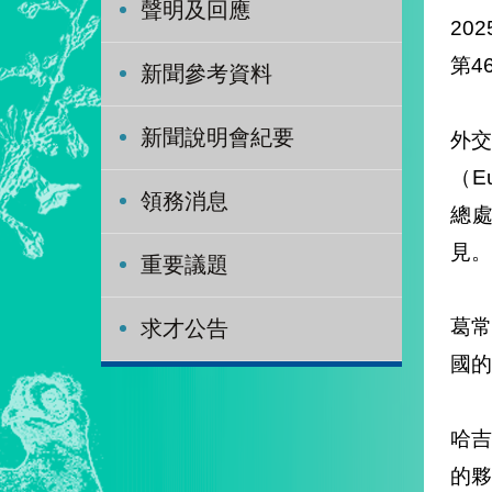
聲明及回應
202
第4
新聞參考資料
新聞說明會紀要
外交
（Eu
領務消息
總處
見。
重要議題
葛
求才公告
國的
哈吉
的