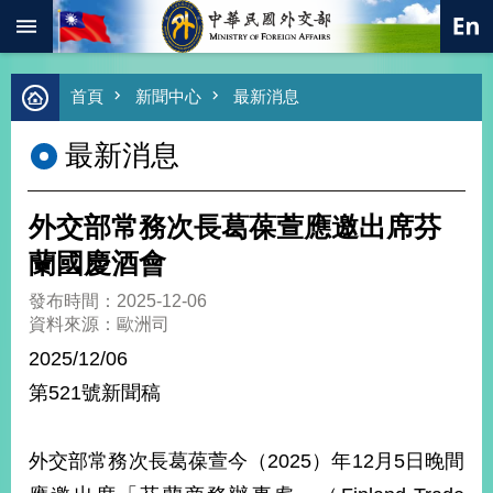
:::
跳到主要內容區塊
進
首頁
新聞中心
最新消息
階
搜
最新消息
尋
熱
門
外交部常務次長葛葆萱應邀出席芬
關
鍵
蘭國慶酒會
字
發布時間：2025-12-06
總
資料來源：歐洲司
合
外
2025/12/06
交
第521號新聞稿
價
值
外
外交部常務次長葛葆萱今（2025）年12月5日晚間
交