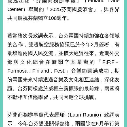
應邀出席「芬蘭商務辦事處」（Finland Trade
經
Center）舉辦的「2025芬蘭國慶酒會」，與各界
濟
日
共同慶祝芬蘭獨立108週年。
不
落
國
葛常務次長致詞表示，台芬兩國持續加強在各領域
台
的合作，雙邊航空服務協議已於今年2月簽署，有
海
和
助增進兩國人民交流，並擴大經貿往來。近期外交
平
部與文化總會在赫爾辛基舉辦的「F:F:F－
護
Formosa : Finland : Fest.」音樂節圓滿成功，期
照
盼兩國未來持續透過音樂及文化相互連結，深化友
回
誼。台芬同樣處於威權主義擴張的最前線，兩國將
首
網
不斷相互借鑑學習，共同因應全球挑戰。
頁
站
關
芬蘭商務辦事處代表羅瑞（Lauri Raunio）致詞表
於
導
本
示，今年台芬雙邊關係熱絡，兩國除在6月舉行第
覽