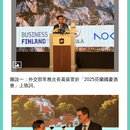
播
政
府
資
訊
公
開
為
民
服
務
圖說一：外交部常務次長葛葆萱於「2025芬蘭國慶酒
會」上致詞。
本
部
相
關
網
站