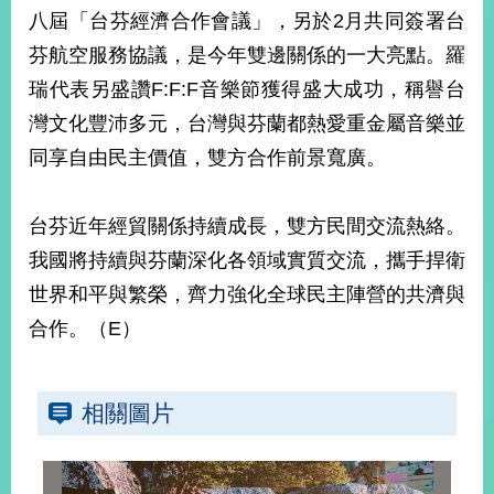
部
八屆「台芬經濟合作會議」，另於2月共同簽署台
新
芬航空服務協議，是今年雙邊關係的一大亮點。羅
聞
瑞代表另盛讚F:F:F音樂節獲得盛大成功，稱譽台
中
心
灣文化豐沛多元，台灣與芬蘭都熱愛重金屬音樂並
同享自由民主價值，雙方合作前景寬廣。
外
交
資
台芬近年經貿關係持續成長，雙方民間交流熱絡。
訊
我國將持續與芬蘭深化各領域實質交流，攜手捍衛
國
世界和平與繁榮，齊力強化全球民主陣營的共濟與
家
合作。（E）
與
地
區
相關圖片
國
際
傳