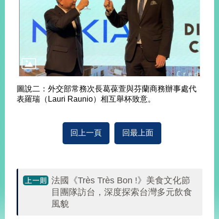
旅
部
粉
外
長
絲
國
信
專
人
箱
頁
急
難
救
LINE
助
Instagram
X平台
服
(原推特)
務
專
圖說二：外交部常務次長葛葆萱與芬蘭商務辦事處代
線
表羅瑞（Lauri Raunio）相互舉杯致意。
APP
YouTube
RSS
回上一頁
回最上面
政
府
網
站
資
法國《Très Très Bon !》美食文化節
料
目團隊訪台，深度探索台灣多元飲食
開
風貌
放
宣