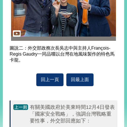
告
隱
私
權
保
護
及
圖說二：外交部政務次長吳志中與主持人François-
資
Regis Gaudry一同品嚐以台灣在地風味製作的特色馬
訊
卡龍。
安
全
政
回上一頁
回最上面
策
無
障
有關美國政府於美東時間12月4日發表
礙
「國家安全戰略」，強調台灣戰略重
網
站
要性事，外交部回應如下：
說