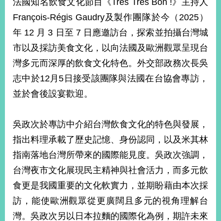
法國知名飲食文化節目《Très Très Bon !》主持人
經
濟
François-Régis Gaudry及製作團隊於今（2025）
日
年 12 月 3 日至 7 日應邀訪台，探索並拍攝台灣城
不
落
市以及採訪美食文化，以向法國及歐洲觀眾呈現台
國
灣多元而深厚的飲食文化特色。外交部政務次長吳
台
志中於12月5日接受該團隊與法國在台協會專訪，
海
和
並於會後設宴歡迎。
平
護
照
吳政次於專訪中介紹台灣飲食文化的特色與發展，
指出料理承載了歷史記憶、身份認同，以及米其林
回
指南落地台灣所帶來的國際能見度。吳政次強調，
首
網
台灣夜市文化展現民主精神與社會活力，而多元飲
頁
站
食更是我國重要的文化軟實力，並期盼藉由本次採
關
訪，能使歐洲觀眾從更廣闊且多元的視角理解台
於
導
本
灣。吳政次另以日本拉麵的國際化為例，期許未來
覽