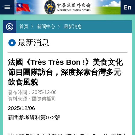
:::
跳到主要內容區塊
進
首頁
新聞中心
最新消息
階
搜
最新消息
尋
熱
門
法國《Très Très Bon !》美食文化
關
鍵
節目團隊訪台，深度探索台灣多元
字
飲食風貌
總
合
發布時間：2025-12-06
外
資料來源：國際傳播司
交
2025/12/06
價
新聞參考資料第072號
值
外
交