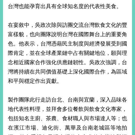
部
台灣也能孕育出具有全球知名度的代表性美食。
新
聞
在宴敘中，吳政次除與訪團交流台灣飲食文化的豐
中
心
富樣貌，也向團隊說明台灣在國際舞台上的重要角
色。他表示，台灣憑藉民主制度與經濟發展受到國
外
際肯定，並在全球產業鏈中占有關鍵地位，願與理
交
資
念相近國家合作強化供應鏈韌性。吳政次強調，台
訊
灣將持續在共同價值基礎上深化國際合作，為區域
國
和平與穩定作出貢獻。
家
與
地
製作團隊此行走訪台北、台南與宜蘭，深入品味各
區
地代表性料理，並拜會多位餐飲與飲食文化專家，
包括知名主廚、茶農、食材職人與市場達人等；也
國
際
在濱江市場、迪化街、萬華及台南老城區等地拍
傳