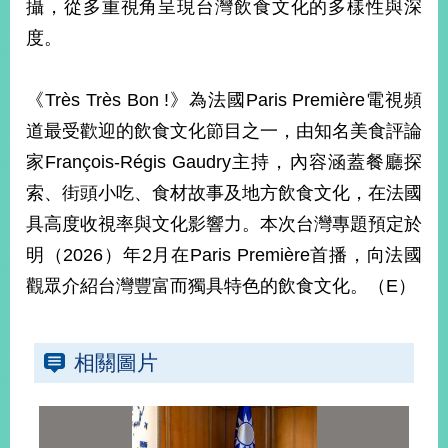
攝，從多重視角呈現台灣飲食文化的多樣性與深
播
度。
政
府
資
《Très Très Bon !》為法國Paris Première電視頻
訊
道最受歡迎的飲食文化節目之一，由知名美食評論
公
家François-Régis Gaudry主持，內容涵蓋餐廳探
開
索、街頭小吃、食材故事及地方飲食文化，在法國
為
具高度收視率與文化影響力。本次台灣專題預定於
民
服
明（2026）年2月在Paris Première首播，向法國
務
觀眾介紹台灣豐富而獨具特色的飲食文化。（E）
本
部
相
相關圖片
關
網
站