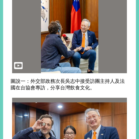
旅
部
粉
外
長
絲
國
信
專
人
箱
頁
急
難
救
LINE
助
Instagram
X平台
服
(原推特)
務
專
線
APP
YouTube
RSS
圖說一：外交部政務次長吳志中接受訪團主持人及法
政
國在台協會專訪，分享台灣飲食文化。
府
網
站
資
料
開
放
宣