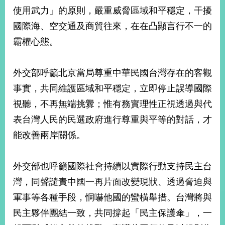
部
使用武力」的原則，嚴重威脅區域和平穩定，干擾
新
國際海、空交通及商貿往來，在在凸顯言行不一的
聞
霸權心態。
中
心
外交部呼籲北京當局尊重中華民國台灣存在的客觀
外
事實，共同維護區域和平穩定，立即停止誤導國際
交
資
視聽，不再無端挑釁；惟有務實理性正視透過與代
訊
表台灣人民的民選政府進行尊重與平等的對話，才
國
能改善兩岸關係。
家
與
地
外交部也呼籲國際社會持續以實際行動支持民主台
區
灣，同聲譴責中國一再片面改變現狀、透過脅迫與
軍事等各種手段，恫嚇他國的蠻橫舉措。台灣將與
國
際
民主夥伴團結一致，共同撐起「民主保護傘」，一
傳