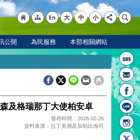
大
中
小
"回
"網
"英
訊公開
為民服務
本部相關網站
_
首頁
站導
文語
森及格瑞那丁大使柏安卓
發布時間：2026-02-26
資料來源：拉丁美洲及加勒比海司