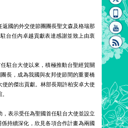
[連
覽
系"
離任返國的外交使節團團長聖文森及格瑞那
安卓大使駐台任內卓越貢獻表達感謝並致上由衷
結]"
[連
首任駐台大使以來，積極推動台聖經貿關
團團長，成為我國與友邦使節間的重要橋
大使的傑出貢獻。林部長期許柏安卓大使
誼。
結]"
助，表示受任為聖國首任駐台大使並設立
關係持續深化，欣見各項合作計畫為兩國