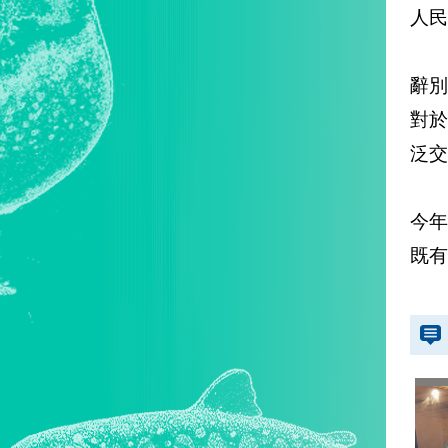
人民
辭
對
泛交
今
既有