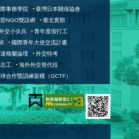
國際事務學院
臺灣日本關係協會
部NGO雙語網
臺北賓館
外交小尖兵
青年度假打工
班
國際青年大使交流計畫
凱達格蘭論壇
外交特考
交志工
海外外交替代役
球合作暨訓練架構（GCTF）