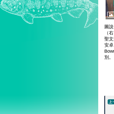
圖說
（右
聖文
安卓（
Bo
別。