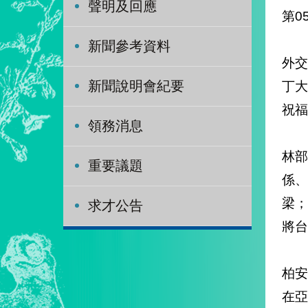
聲明及回應
第0
新聞參考資料
外交
丁大
新聞說明會紀要
祝福
領務消息
林部
重要議題
係、
梁
求才公告
將台
柏
在