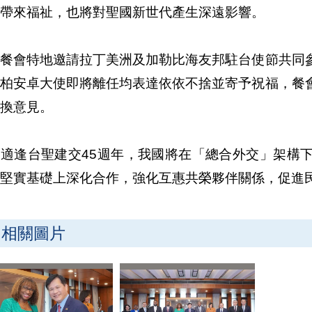
帶來福祉，也將對聖國新世代產生深遠影響。
別餐會特地邀請拉丁美洲及加勒比海友邦駐台使節共同
於柏安卓大使即將離任均表達依依不捨並寄予祝福，餐
換意見。
年適逢台聖建交45週年，我國將在「總合外交」架構
堅實基礎上深化合作，強化互惠共榮夥伴關係，促進
相關圖片