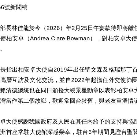
56號新聞稿
部長林佳龍於今（2026）年2月25日午宴款待即將
使柏安卓（Andrea Clare Bowman），對柏
。
長指出柏安卓大使自2019年出任聖文森及格瑞那丁
高層互訪及文化交流，並自2022年起擔任外交使節
；賴清德總統也在同日頒授大綬景星勳章以表彰柏安卓
灣當作第二個故鄉，歡迎常回台敍舊，與老友重溫情
安卓大使感謝我國政府及人民在其任內給予的支持與協
亞洲首座常駐大使館深感榮幸，駐台6年期間見證台聖