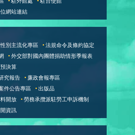
區
駐外館處
駐台使館
單位網站連結
性別主流化專區
法規命令及條約協定
網
外交部對國內團體捐助情形季報表
部預決算
研究報告
廉政會報專區
案件公告專區
出版品
資料開放
勞務承攬派駐勞工申訴機制
公開資訊