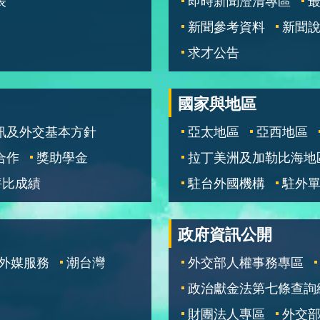
表
即時新聞澄清專區
新聞參考資料
新聞
求才公告
國家與地區
訊及外交基本方針
亞太地區
亞西地區
合作
獎助學金
拉丁美洲及加勒比海地
評比成績
駐台外國機構
駐外
政府資訊公開
外媒服務
潮台灣
外交部人權事務專區
政治獻金法第七條查詢
財團法人專區
外交