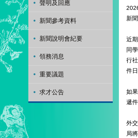
聲明及回應
202
新聞
新聞參考資料
新聞說明會紀要
近
同
領務消息
行
件日
重要議題
如
求才公告
遞
外
局將