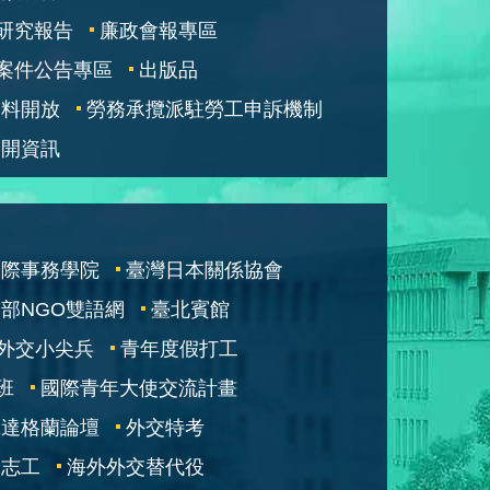
研究報告
廉政會報專區
案件公告專區
出版品
資料開放
勞務承攬派駐勞工申訴機制
公開資訊
國際事務學院
臺灣日本關係協會
部NGO雙語網
臺北賓館
外交小尖兵
青年度假打工
班
國際青年大使交流計畫
凱達格蘭論壇
外交特考
交志工
海外外交替代役