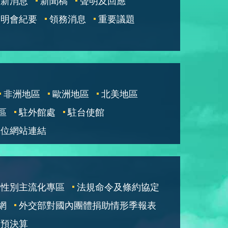
最新消息
新聞稿
聲明及回應
說明會紀要
領務消息
重要議題
非洲地區
歐洲地區
北美地區
區
駐外館處
駐台使館
單位網站連結
性別主流化專區
法規命令及條約協定
網
外交部對國內團體捐助情形季報表
部預決算