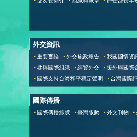
部次長簡介
組織與職掌
歷任部長年
外交資訊
重要言論
外交施政報告
我國國情資
參與國際組織
經貿外交
援外與國際
國際支持台海和平穩定聲明
台灣國際
國際傳播
國際傳播綜覽
臺灣脈動
外文刊物