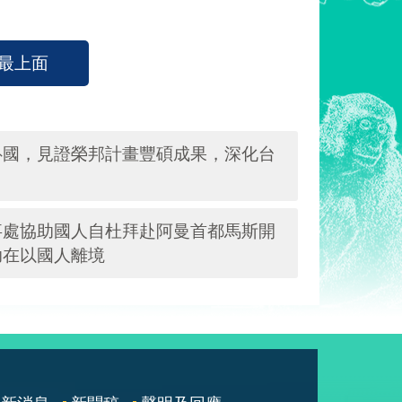
最上面
魯國，見證榮邦計畫豐碩成果，深化台
事處協助國人自杜拜赴阿曼首都馬斯開
助在以國人離境