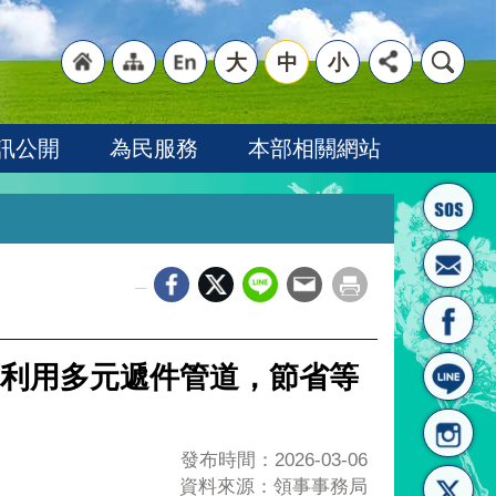
大
中
小
"回
"網
"英
訊公開
為民服務
本部相關網站
_
首頁
站導
文語
利用多元遞件管道，節省等
發布時間：2026-03-06
資料來源：領事事務局