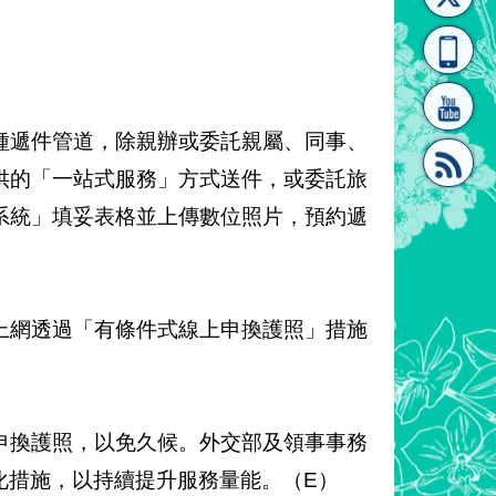
[連
覽
系"
種遞件管道，除親辦或委託親屬、同事、
供的「一站式服務」方式送件，或委託旅
系統」填妥表格並上傳數位照片，預約遞
結]"
[連
上網透過「有條件式線上申換護照」措施
結]"
申換護照，以免久候。外交部及領事事務
化措施，以持續提升服務量能。（E）