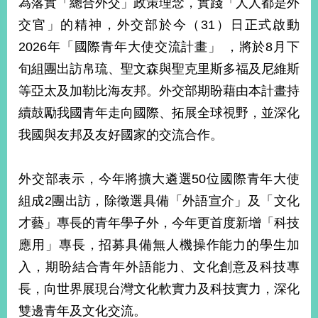
為落實「總合外交」政策理念，實踐「人人都是外
經
濟
交官」的精神，外交部於今（31）日正式啟動
日
2026年「國際青年大使交流計畫」 ，將於8月下
不
落
旬組團出訪帛琉、聖文森與聖克里斯多福及尼維斯
國
等亞太及加勒比海友邦。外交部期盼藉由本計畫持
台
續鼓勵我國青年走向國際、拓展全球視野，並深化
海
和
我國與友邦及友好國家的交流合作。
平
護
照
外交部表示，今年將擴大遴選50位國際青年大使
組成2團出訪，除徵選具備「外語宣介」及「文化
回
才藝」專長的青年學子外，今年更首度新增「科技
首
網
應用」專長，招募具備無人機操作能力的學生加
頁
站
入，期盼結合青年外語能力、文化創意及科技專
關
長，向世界展現台灣文化軟實力及科技實力，深化
於
導
本
雙邊青年及文化交流。
覽