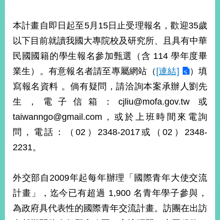
部
新
本計畫自即日起至5月15日止受理報名，歡迎35歲
聞
以下目前就讀我國大專院校及研究所、且具有中華
中
心
民國國籍的學生報名參加甄選（含 114 學年度畢
業生）。有意報名者請至專屬網站（
[連結]
）填
外
寫報名資料 。倘有疑問，請洽詢本案承辦人劉先
交
資
生，電子信箱：cjliu@mofa.gov.tw 或
訊
taiwanngo@gmail.com，或於上班時間來電詢
國
問，電話：（02）2348-2017或（02）2348-
家
2231。
與
地
區
外交部自2009年起每年辦理「國際青年大使交流
計畫」，迄今已有超過 1,900 名青年學子參與，
國
際
為政府具代表性的國際青年交流計畫。訪團在出訪
傳