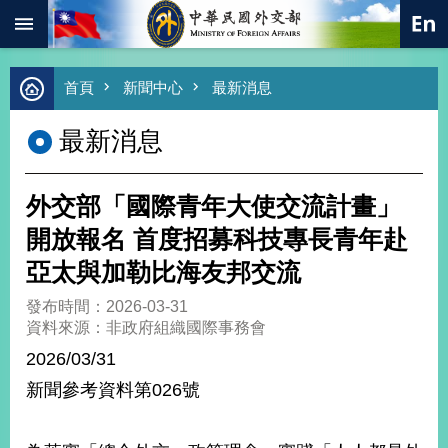
:::
跳到主要內容區塊
進
首頁
新聞中心
最新消息
階
搜
最新消息
尋
熱
門
外交部「國際青年大使交流計畫」
關
鍵
開放報名 首度招募科技專長青年赴
字
亞太與加勒比海友邦交流
總
合
發布時間：2026-03-31
外
資料來源：非政府組織國際事務會
交
2026/03/31
價
新聞參考資料第026號
值
外
交