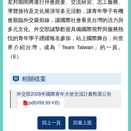
友邦期間將進行拜會政要、交流研習、志工服務、
播
導覽接待及文化展演等多元活動，讓青年學子有機
政
會親臨外交最前線，讓國際社會看見台灣的活力與
府
資
多元文化。外交部誠摯歡迎具備國際視野與服務熱
訊
忱的青年學子踴躍報名參加，站上國際舞台，向世
公
界介紹台灣，成為「Team Taiwan」的一員。
開
（E）
為
民
服
相關檔案
務
本
外交部2026年國際青年大使交流計畫甄選公告
部
pdf(499.99 KB)
相
關
網
回上一頁
回最上面
站