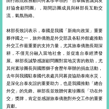
由行政院政務顧問何素珍率領的「台泰國會議員友
經
好協會顧問團」，期間訪團成員與林部長互動交
濟
日
流，氣氛熱絡。
不
落
國
林部長致詞表示，泰國是我國「新南向政策」重要
台
夥伴國之一，旅外僑胞是外交部及各駐外館處推動
海
和
外交工作最重要的支持力量，尤其旅泰僑胞長期深
平
耕，不僅充分融入當地社會，並促進台泰經濟發
護
展。林部長誠摯感謝顧問團對當地災害的救助，尤
照
其何素珍團長與國際獅子會歷年舉辦的捐血活動，
回
去年與我國駐泰國代表處共同募資協助泰南水災，
首
網
是深化台泰友誼的重要助力，也是我國推動「總合
頁
站
外交」的先鋒。林部長並致贈何素珍團長「功在外
關
交」獎牌，肯定並感謝旅泰僑胞對外交工作的重要
於
導
本
貢獻。
覽