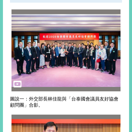
播
政
府
資
訊
公
開
為
民
服
務
本
圖說一：外交部長林佳龍與「台泰國會議員友好協會
部
顧問團」合影。
相
關
網
站