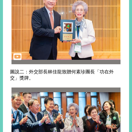
旅
部
粉
外
長
絲
國
信
專
人
箱
頁
急
難
救
LINE
助
Instagram
X平台
服
(原推特)
務
專
線
APP
YouTube
RSS
圖說二：外交部長林佳龍致贈何素珍團長「功在外
交」獎牌。
政
府
網
站
資
料
開
放
宣