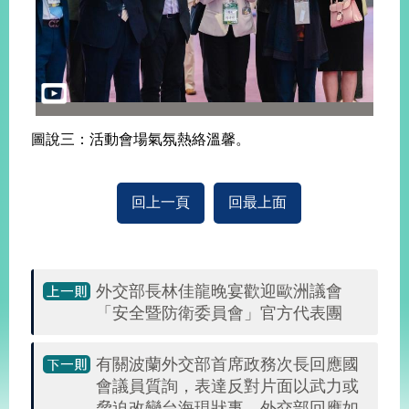
告
隱
私
權
保
護
圖說三：活動會場氣氛熱絡溫馨。
及
資
訊
回上一頁
回最上面
安
全
政
策
外交部長林佳龍晚宴歡迎歐洲議會
無
「安全暨防衛委員會」官方代表團
障
礙
有關波蘭外交部首席政務次長回應國
網
會議員質詢，表達反對片面以武力或
站
說
脅迫改變台海現狀事，外交部回應如