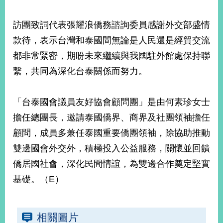
部
新
訪團致詞代表張耀浪僑務諮詢委員感謝外交部盛情
聞
款待，表示台灣和泰國間無論是人民還是經貿交流
中
心
都非常緊密，期盼未來繼續與我國駐外館處保持聯
繫，共同為深化台泰關係而努力。
外
交
資
「台泰國會議員友好協會顧問團」是由何素珍女士
訊
擔任總團長，邀請泰國僑界、商界及社團領袖擔任
國
顧問，成員多兼任泰國重要僑團領袖，除協助推動
家
雙邊國會外交外，積極投入公益服務，關懷並回饋
與
僑居國社會，深化民間情誼，為雙邊合作奠定堅實
地
區
基礎。（E）
國
際
相關圖片
傳