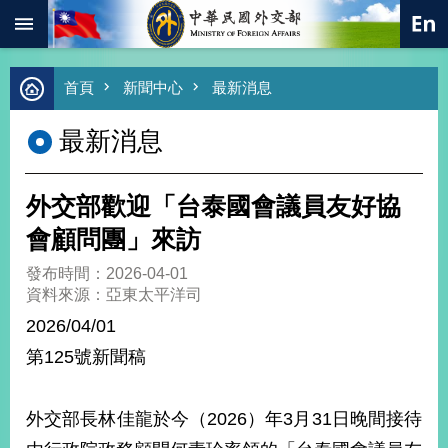
:::
跳到主要內容區塊
進
首頁
新聞中心
最新消息
階
搜
最新消息
尋
熱
門
外交部歡迎「台泰國會議員友好協
關
鍵
會顧問團」來訪
字
發布時間：2026-04-01
總
資料來源：亞東太平洋司
合
外
2026/04/01
交
第125號新聞稿
價
值
外
外交部長林佳龍於今（2026）年3月31日晚間接待
交