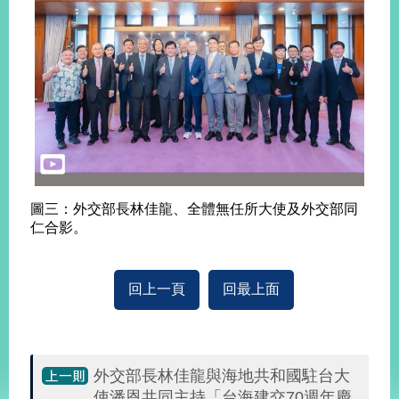
告
隱
私
權
保
護
及
資
訊
安
圖三：外交部長林佳龍、全體無任所大使及外交部同
全
仁合影。
政
策
回上一頁
回最上面
無
障
礙
網
外交部長林佳龍與海地共和國駐台大
站
使潘恩共同主持「台海建交70週年慶
說