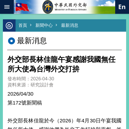
:::
跳到主要內容區塊
進
首頁
新聞中心
最新消息
階
搜
最新消息
尋
熱
門
外交部長林佳龍午宴感謝我國無任
關
鍵
所大使為台灣外交打拚
字
發布時間：2026-04-30
總
資料來源：研究設計會
合
外
2026/04/30
交
第172號新聞稿
價
值
外
外交部長林佳龍於今（2026）年4月30日午宴我國
交