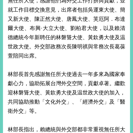
無任所大使，感謝他們為外交工作打拚與貢獻，並
經
就工作目標交換意見，出席者包括吳運東大使、簡
濟
日
又新大使、陳正然大使、唐鳳大使、芙厄阿．布達
不
落
爾大使、布興·大立大使、劉柏君大使，以及賴清
國
德總統今年新聘任的林磐聳大使、黃欽勇大使及温
台
世政大使。外交部政務次長陳明祺與常務次長葛葆
海
和
萱陪同出席。
平
護
林部長首先感謝無任所大使過去一年多來為國家奉
照
獻心力，協助拓展台灣外交空間，貢獻卓著。繼歡
回
迎林磐聳大使、黃欽勇大使及温世政大使的加入，
首
網
共同協助推動「文化外交」、「經濟外交」及「醫
頁
站
衛外交」等。
關
於
導
本
林部長指出，賴總統與外交部都非常重視無任所大
覽