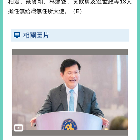
柏君、戴資穎、林磐聳、黃欽勇及温世政等13人
播
擔任無給職無任所大使。（E）
政
府
資
相關圖片
訊
公
開
為
民
服
務
本
部
相
關
網
站