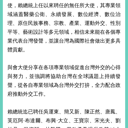
部
使，賴總統上任以來聘任的無任所大使，其專業領
新
域涵蓋醫藥公衛、永續發展、數位經濟、數位治
聞
理、原住民族事務、宗教、產業、運動外交、性別
中
心
平等、藝術設計等多元領域，相信未來能在各個專
業代表台灣發聲，並讓台灣為國際社會做出更多具
外
體貢獻。
交
資
訊
與會大使分享在各項專業領域促進台灣外交的心得
國
與努力，並強調將協助台灣在全球議題上持續發
家
聲，從各自專業領域為台灣外交打拚，全力配合政
與
府推動外交工作。
地
區
賴總統迄已聘任吳運東、簡又新、陳正然、唐鳳、
國
際
芙厄阿·布達爾、布興·大立、王寶宗、宋光夫、劉
傳