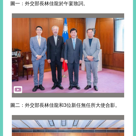
圖一：外交部長林佳龍於午宴致詞。
旅
部
粉
外
長
絲
國
信
專
人
箱
頁
急
難
救
LINE
助
Instagram
X平台
服
(原推特)
務
專
線
APP
YouTube
RSS
政
府
網
站
圖二：外交部長林佳龍和3位新任無任所大使合影。
資
料
開
放
宣