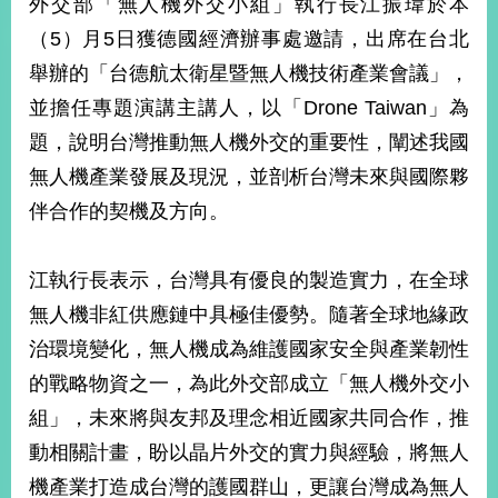
外交部「無人機外交小組」執行長江振瑋於本
經
濟
（5）月5日獲德國經濟辦事處邀請，出席在台北
日
舉辦的「台德航太衛星暨無人機技術產業會議」，
不
落
並擔任專題演講主講人，以「Drone Taiwan」為
國
題，說明台灣推動無人機外交的重要性，闡述我國
台
無人機產業發展及現況，並剖析台灣未來與國際夥
海
和
伴合作的契機及方向。
平
護
照
江執行長表示，台灣具有優良的製造實力，在全球
無人機非紅供應鏈中具極佳優勢。隨著全球地緣政
回
治環境變化，無人機成為維護國家安全與產業韌性
首
網
的戰略物資之一，為此外交部成立「無人機外交小
頁
站
組」，未來將與友邦及理念相近國家共同合作，推
關
動相關計畫，盼以晶片外交的實力與經驗，將無人
於
導
本
機產業打造成台灣的護國群山，更讓台灣成為無人
覽