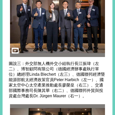
告
隱
私
權
保
護
及
資
訊
安
圖說三：外交部無人機外交小組執行長江振瑋（左
全
二）、博智顧問有限公司（德國經濟辦事處執行單
政
位）總經理Linda Blechert（左三）、德國聯邦經濟暨
策
能源部航太經濟政策官員Peter Harbich（左一）、國
家太空中心太空產業推動處長廖榮皇（右三）、交通
無
部國際事務司長陳其華（右二）、德國聯邦外貿與投
障
資處台灣處長Dr. Jürgen Maurer（右一）。
礙
網
站
說