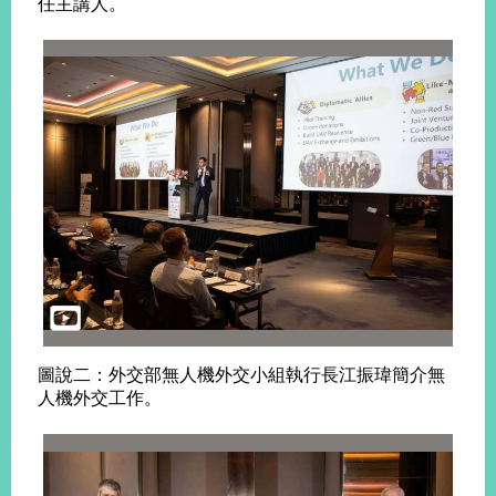
任主講人。
旅
部
粉
外
長
絲
國
信
專
人
箱
頁
急
難
救
LINE
助
Instagram
X平台
服
(原推特)
務
專
線
APP
YouTube
RSS
政
府
網
圖說二：外交部無人機外交小組執行長江振瑋簡介無
站
人機外交工作。
資
料
開
放
宣