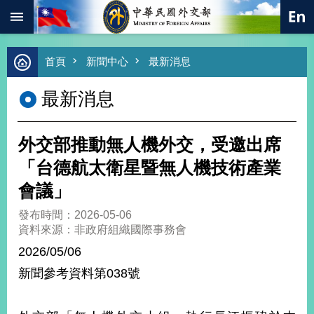
:::
跳到主要內容區塊
進
首頁
新聞中心
最新消息
階
搜
最新消息
尋
熱
門
外交部推動無人機外交，受邀出席
關
鍵
「台德航太衛星暨無人機技術產業
字
會議」
總
合
發布時間：2026-05-06
外
資料來源：非政府組織國際事務會
交
2026/05/06
價
新聞參考資料第038號
值
外
交