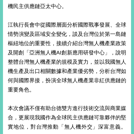
部
機民主供應鏈亞太中心。
新
聞
江執行長會中從國際層面分析國際戰事發展、全球
中
心
情勢演變及區域安全變化，談及台灣位於第一島鏈
樞紐地位的重要性，接續介紹台灣無人機產業政策
外
及開創「亞洲無人機AI創新應用研發中心」，說明
交
資
整體台灣無人機產業的規模及實力，並以我國無人
訊
機生產及出口相關數據和產業優劣勢，分析台灣如
國
何與國際界接，扮演全球無人機產業非紅供應鏈的
家
重要角色。
與
地
區
本次會議不僅有助台德雙方進行技術交流與商業媒
合，更展現我國作為全球民主供應鏈可靠夥伴的堅
國
際
實地位，對台灣推動「無人機外交」深富意義。
傳