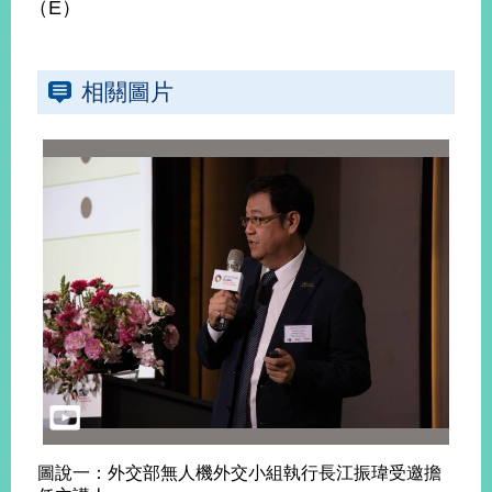
（E）
播
政
府
相關圖片
資
訊
公
開
為
民
服
務
本
部
相
關
網
站
圖說一：外交部無人機外交小組執行長江振瑋受邀擔