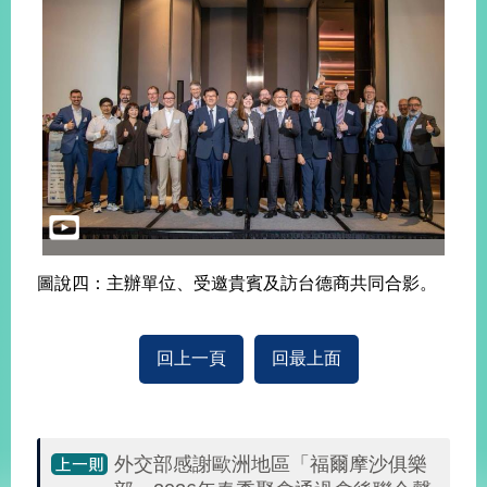
明
聯
絡
我
們
圖說四：主辦單位、受邀貴賓及訪台德商共同合影。
回上一頁
回最上面
外交部感謝歐洲地區「福爾摩沙俱樂