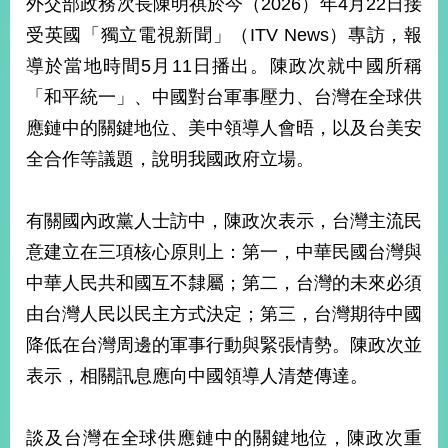
外交部政務次長陳明祺於今（2026）年4月22日接
經
濟
受英國「獨立電視新聞」（ITV News）專訪，報
日
導於當地時間5月11日播出。陳政次就中國所稱
不
落
「和平統一」、中國對台軍事壓力、台灣在全球供
國
應鏈中的關鍵地位、美中領導人會晤，以及台美安
台
全合作等議題，說明我國政府立場。
海
和
平
有關國內政黨人士訪中，陳政次表示，台灣主流民
護
照
意建立在三項核心原則上：第一，中華民國台灣與
中華人民共和國互不隸屬；第二，台灣的未來必須
回
由台灣人民以民主方式決定；第三，台灣期待中國
首
網
降低在台灣周邊的軍事行動與緊張情勢。陳政次並
頁
站
表示，相關訊息應向中國領導人清楚傳達。
關
於
導
本
談及台灣在全球供應鏈中的關鍵地位，陳政次重
覽