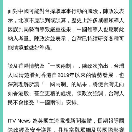
播
面對中國可能對台採取軍事行動的風險，陳政次表
政
示，北京不應誤判或誤算，歷史上許多威權領導人
府
資
因誤判局勢而導致嚴重後果，中國領導人也應將此
訊
納入考量。陳政次並表示，台灣已持續研究各種可
公
能情境並做好準備。
開
為
談及香港情勢及「一國兩制」，陳政次指出，台灣
民
服
人民清楚看到香港自2019年以來的情勢發展，也
務
深刻理解所謂「一國兩制」的結果，將使台灣走向
如香港般、甚至更糟的處境。陳政次強調，台灣人
本
部
民不會接受「一國兩制」安排。
相
關
網
ITV News 為英國主流電視新聞媒體，長期報導國
站
際政經及安全議題，具相當觀眾觸及與國際影響