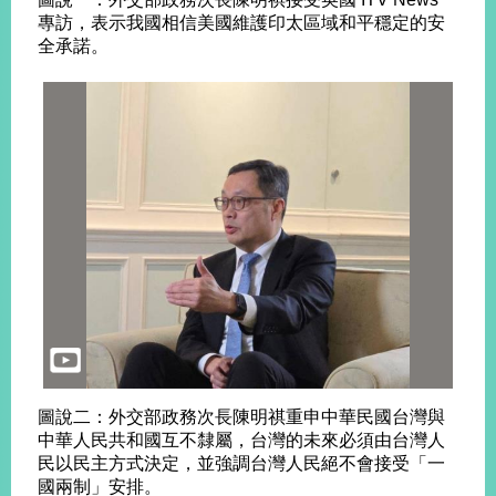
告
專訪，表示我國相信美國維護印太區域和平穩定的安
全承諾。
隱
私
權
保
護
及
資
訊
安
全
政
策
無
障
圖說二：外交部政務次長陳明祺重申中華民國台灣與
礙
中華人民共和國互不隸屬，台灣的未來必須由台灣人
網
民以民主方式決定，並強調台灣人民絕不會接受「一
站
國兩制」安排。
說