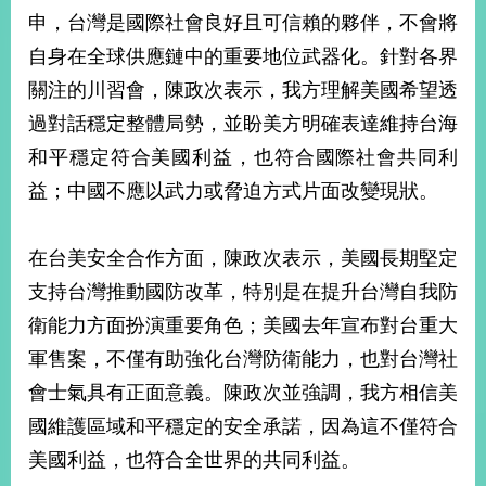
部
申，台灣是國際社會良好且可信賴的夥伴，不會將
新
自身在全球供應鏈中的重要地位武器化。針對各界
聞
關注的川習會，陳政次表示，我方理解美國希望透
中
心
過對話穩定整體局勢，並盼美方明確表達維持台海
和平穩定符合美國利益，也符合國際社會共同利
外
益；中國不應以武力或脅迫方式片面改變現狀。
交
資
訊
在台美安全合作方面，陳政次表示，美國長期堅定
國
支持台灣推動國防改革，特別是在提升台灣自我防
家
衛能力方面扮演重要角色；美國去年宣布對台重大
與
地
軍售案，不僅有助強化台灣防衛能力，也對台灣社
區
會士氣具有正面意義。陳政次並強調，我方相信美
國維護區域和平穩定的安全承諾，因為這不僅符合
國
際
美國利益，也符合全世界的共同利益。
傳