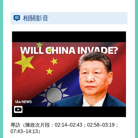
明
相關影音
聯
絡
我
們
專訪（陳政次片段：02:14–02:43；02:58–03:19；
07:43–14:13）