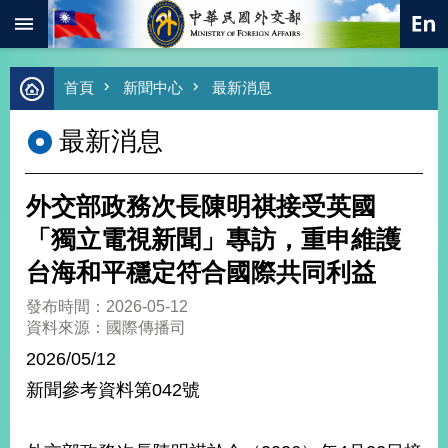
:::
跳到主要內容區塊
進
首頁
新聞中心
最新消息
階
搜
最新消息
尋
熱
門
外交部政務次長陳明祺接受英國
關
鍵
「獨立電視新聞」專訪，重申維護
字
台海和平穩定符合國際共同利益
總
合
發布時間：2026-05-12
外
資料來源：國際傳播司
交
2026/05/12
價
新聞參考資料第042號
值
外
交