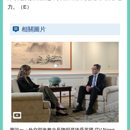
力。（E）
旅
部
粉
外
長
絲
國
信
專
人
箱
頁
相關圖片
急
難
救
LINE
助
Instagram
X平台
服
(原推特)
務
專
線
APP
YouTube
RSS
政
府
網
站
資
料
開
放
宣
圖說一：外交部政務次長陳明祺接受英國 ITV News