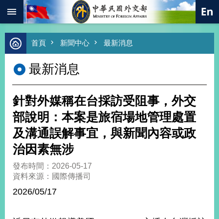
:::
跳到主要內容區塊
進
首頁
新聞中心
最新消息
階
搜
最新消息
尋
熱
門
針對外媒稱在台採訪受阻事，外交
關
鍵
部說明：本案是旅宿場地管理處置
字
及溝通誤解事宜，與新聞內容或政
總
合
治因素無涉
外
交
發布時間：2026-05-17
資料來源：國際傳播司
價
值
2026/05/17
外
交