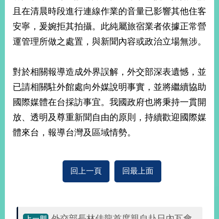
部
且在清晨時段進行連線作業的音量已影響其他住客
新
安寧，爰婉拒其拍攝。此純屬旅宿業者依據正常營
聞
運管理所做之處置，與新聞內容或政治立場無涉。
中
心
對於相關報導造成外界誤解，外交部深表遺憾，並
外
已請相關駐外館處向外媒說明事實，並將繼續協助
交
資
國際媒體在台採訪事宜。我國政府也將秉持一貫開
訊
放、透明及尊重新聞自由的原則，持續歡迎國際媒
國
體來台，報導台灣及區域情勢。
家
與
地
區
回上一頁
回最上面
國
際
傳
外交部長林佳龍首度親自赴日內瓦會