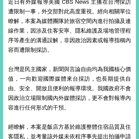
近日有外媒報導美國 CBS News 主播在台灣採訪
經
濟
遭限制一事，外交部對此高度重視。經向相關單位
日
瞭解，本案為媒體團隊於旅宿空間內進行拍攝及連
不
落
線作業，因涉及住客安寧、隱私維護及場地管理程
國
序等產生的溝通誤解，非因政治因素或報導指稱內
台
容而遭限制採訪。
海
和
平
台灣是民主國家，新聞與言論自由均為我國核心價
護
照
值，一向歡迎國際媒體來台採訪，也長期提供自
由、安全、開放且便利的報導環境。我國政府不會
回
因政治立場限制國內外媒體採訪，更不會對報導內
首
網
容進行任何形式的干預。
頁
站
關
於
經瞭解，本案是飯店方基於維護整體住宿品質及住
導
本
客隱私，並考量該外媒未依程序事先提出拍攝申請
覽