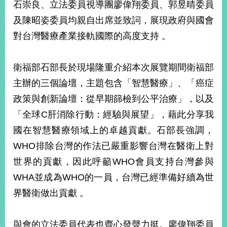
石崇良、立法委員視導團廖偉翔委員、郭昱晴委員
播
及陳昭姿委員均親自出席並致詞，展現政府與國會
政
對台灣醫療產業接軌國際的高度支持 。
府
資
訊
衛福部石部長於現場隆重介紹本次展覽期間衛福部
公
開
主辦的三個論壇，主題包含「智慧醫療」、「癌症
政策與創新論壇：從早期篩檢到公平治療」，以及
為
「全球C肝消除行動：經驗與展望」，藉此分享我
民
服
國在智慧醫療領域上的卓越貢獻。石部長強調，
務
WHO排除台灣的作法已嚴重影響台灣在醫衛上對
本
世界的貢獻，因此呼籲WHO會員支持台灣參與
部
WHA並成為WHO的一員，台灣已經準備好續為世
相
關
界醫衛做出貢獻 。
網
站
與會的立法委員代表也齊心發聲力挺。廖偉翔委員