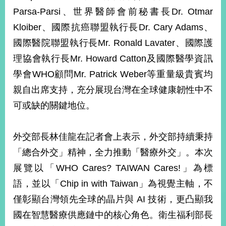
部
Parsa-Parsi、世界醫師會前秘書長Dr. Otmar
新
Kloiber、國際抗癌聯盟執行長Dr. Cary Adams、
聞
國際醫院聯盟執行長Mr. Ronald Lavater、國際護
中
心
理協會執行長Mr. Howard Catton及國際醫學資訊
學會WHO顧問Mr. Patrick Weber等重量級貴賓均
外
親自出席支持，充分展現台灣在全球健康韌性中不
交
資
可或缺的關鍵地位。
訊
國
外交部長林佳龍在記者會上表示，外交部持續秉持
家
「總合外交」精神，全力推動「醫療外交」。本次
與
地
展覽以「WHO Cares? TAIWAN Cares!」為標
區
語，並以「Chip in with Taiwan」為視覺主軸，不
僅彰顯台灣領先全球的晶片與 AI 技術，更凸顯我
國
際
國在智慧醫療供應鏈中的核心角色。衛生福利部長
傳