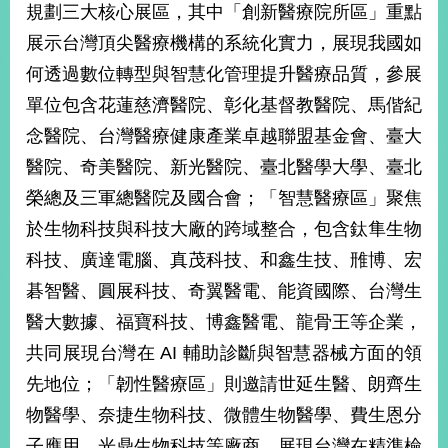
規劃三大核心展區，其中「創新醫療院所區」重點
告
展示台灣頂尖醫療機構的系統化實力，展現我國如
隱
何透過數位轉型與智慧化管理提升醫療品質，參展
私
單位包含花蓮慈濟醫院、彰化基督教醫院、馬偕紀
權
保
念醫院、台灣醫療健康產業卓越聯盟基金會、臺大
護
醫院、奇美醫院、新光醫院、臺北醫學大學、臺北
及
資
榮總及三軍總醫院及國合會；「智慧醫療區」聚焦
訊
於生物科技與科技大廠的跨域整合，包含鈦隼生物
安
全
科技、廣達電腦、真茂科技、和鑫生技、雃博、宏
政
碁智醫、圓展科技、奇翼醫電、能資國際、台灣生
策
醫大數據、福寶科技、博鑫醫電、龍骨王等企業，
無
共同展現台灣在 AI 輔助診斷與智慧器械方面的領
障
礙
先地位；「韌性醫療區」則邀請世延生醫、朗齊生
網
物醫學、奈捷生物科技、微體生物醫學、費生恩分
站
子應用、光鼎生物科技等廠商，展現台灣在精準檢
說