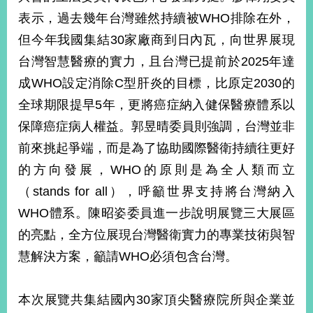
表示，過去幾年台灣雖然持續被WHO排除在外，
但今年我國集結30家廠商到日內瓦，向世界展現
旅
部
粉
外
長
絲
國
信
專
台灣智慧醫療的實力，且台灣已提前於2025年達
人
箱
頁
急
成WHO設定消除C型肝炎的目標，比原定2030的
難
救
LINE
助
Instagram
X平台
全球期限提早5年，更將癌症納入健保醫療體系以
服
(原推特)
務
保障癌症病人權益。郭昱晴委員則強調，台灣並非
專
線
前來挑起爭端，而是為了協助國際醫衛持續往更好
APP
YouTube
RSS
的方向發展，WHO的原則是為全人類而立
（stands for all），呼籲世界支持將台灣納入
政
府
WHO體系。陳昭姿委員進一步說明展覽三大展區
網
的亮點，全方位展現台灣醫衛實力的專業技術與智
站
資
慧解決方案，籲請WHO必須包含台灣。
料
開
放
本次展覽共集結國內30家頂尖醫療院所與企業並
宣