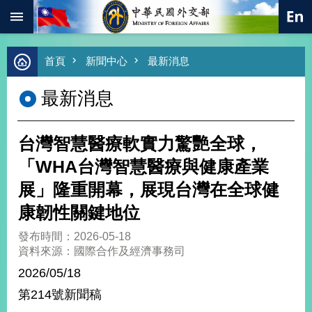
:::
跳到主要內容區塊
進
首頁
新聞中心
最新消息
階
搜
最新消息
尋
熱
門
台灣智慧醫療軟實力驚艷全球，
關
鍵
「WHA台灣智慧醫療與健康產業
字
展」隆重開幕，展現台灣在全球健
總
合
康韌性關鍵地位
外
交
發布時間：2026-05-18
資料來源：國際合作及經濟事務司
價
值
2026/05/18
外
第214號新聞稿
交