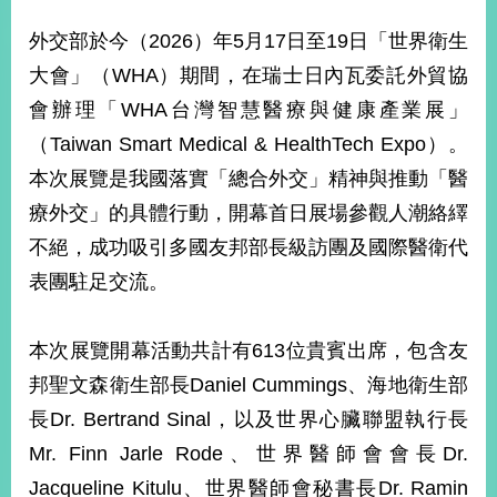
經
濟
外交部於今（2026）年5月17日至19日「世界衛生
日
大會」（WHA）期間，在瑞士日內瓦委託外貿協
不
落
會辦理「WHA台灣智慧醫療與健康產業展」
國
（Taiwan Smart Medical & HealthTech Expo）。
台
本次展覽是我國落實「總合外交」精神與推動「醫
海
和
療外交」的具體行動，開幕首日展場參觀人潮絡繹
平
不絕，成功吸引多國友邦部長級訪團及國際醫衛代
護
照
表團駐足交流。
回
本次展覽開幕活動共計有613位貴賓出席，包含友
首
網
邦聖文森衛生部長Daniel Cummings、海地衛生部
頁
站
長Dr. Bertrand Sinal，以及世界心臟聯盟執行長
關
於
Mr. Finn Jarle Rode、世界醫師會會長Dr.
導
本
Jacqueline Kitulu、世界醫師會秘書長Dr. Ramin
覽