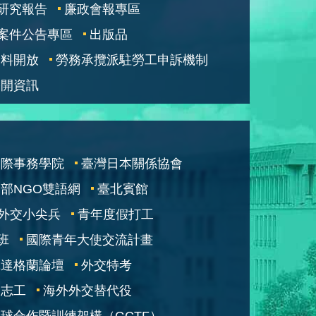
研究報告
廉政會報專區
案件公告專區
出版品
資料開放
勞務承攬派駐勞工申訴機制
公開資訊
國際事務學院
臺灣日本關係協會
部NGO雙語網
臺北賓館
外交小尖兵
青年度假打工
班
國際青年大使交流計畫
凱達格蘭論壇
外交特考
交志工
海外外交替代役
球合作暨訓練架構（GCTF）