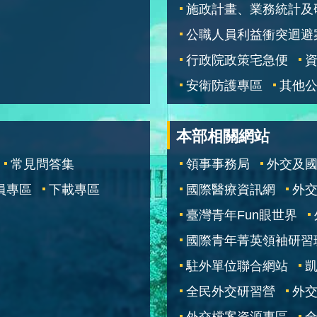
施政計畫、業務統計及
公職人員利益衝突迴避
行政院政策宅急便
安衛防護專區
其他
本部相關網站
常見問答集
領事事務局
外交及
員專區
下載專區
國際醫療資訊網
外交
臺灣青年Fun眼世界
國際青年菁英領袖研習
駐外單位聯合網站
全民外交研習營
外
外交檔案資源專區
全