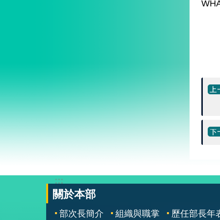
WH
:::
關於本部
部次長簡介
組織與職掌
歷任部長年