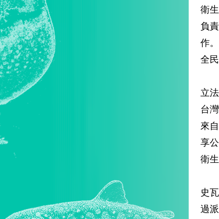
衛生
負
作
全民
立
台灣
來自
享
衛生
史瓦
過