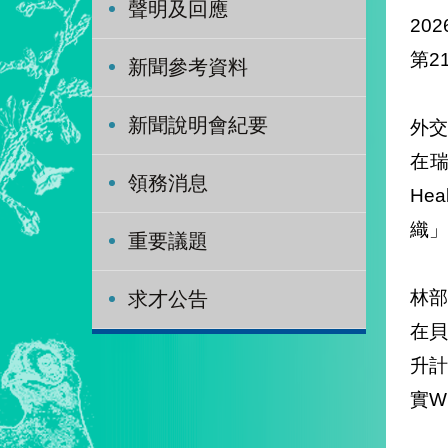
聲明及回應
202
第2
新聞參考資料
新聞說明會紀要
外交
在瑞
領務消息
He
織」
重要議題
林
求才公告
在
升計
實W