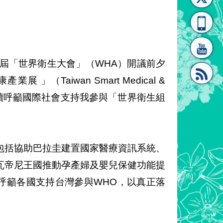
[連
覽
系"
79屆「世界衛生大會」（WHA）開議前夕
Taiwan Smart Medical &
驗，持續呼籲國際社會支持我參與「世界衛生組
結]"
[連
包括協助巴拉圭建置國家醫療資訊系統、
瓦帝尼王國推動孕產婦及嬰兒保健功能提
an」，呼籲各國支持台灣參與WHO，以真正落
結]"