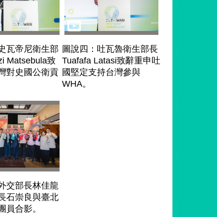
史瓦帝尼衛生部
圖說四：吐瓦魯衛生部長
i Matsebula致
Tuafafa Latasi致辭重申吐
灣對史國公衛貢
國堅定支持台灣參與
WHA。
外交部長林佳龍
長石崇良與臺北
團員合影。