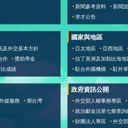
新聞參考資料
新聞
求才公告
國家與地區
訊及外交基本方針
亞太地區
亞西地區
合作
獎助學金
拉丁美洲及加勒比海地
評比成績
駐台外國機構
駐外
政府資訊公開
外媒服務
潮台灣
外交部人權事務專區
政治獻金法第七條查詢
財團法人專區
外交