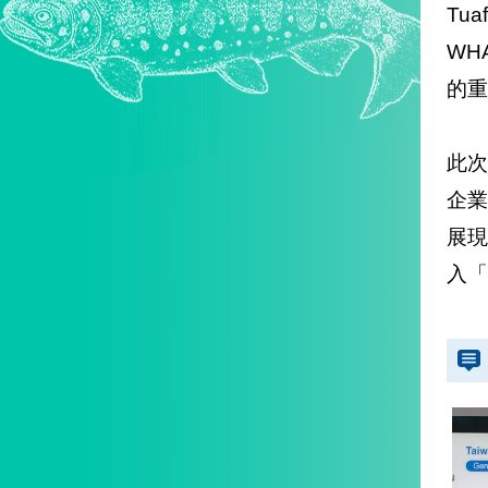
Tu
WH
的重
此
企業
展
入「