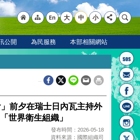
大
中
小
"回
"網
"英
訊公開
為民服務
本部相關網站
_
首頁
站導
文語
會」前夕在瑞士日內瓦主持外
「世界衛生組織」
發布時間：2026-05-18
資料來源：國際組織司