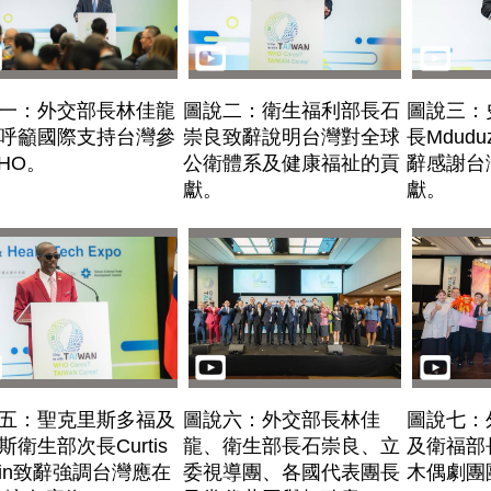
一：外交部長林佳龍
圖說二：衛生福利部長石
圖說三：
呼籲國際支持台灣參
崇良致辭說明台灣對全球
長Mduduz
HO。
公衛體系及健康福祉的貢
辭感謝台
獻。
獻。
五：聖克里斯多福及
圖說六：外交部長林佳
圖說七：
斯衛生部次長Curtis
龍、衛生部長石崇良、立
及衛福部
rtin致辭強調台灣應在
委視導團、各國代表團長
木偶劇團