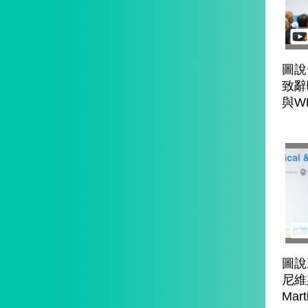
圖說
致辭
與W
圖說
尼維
Ma