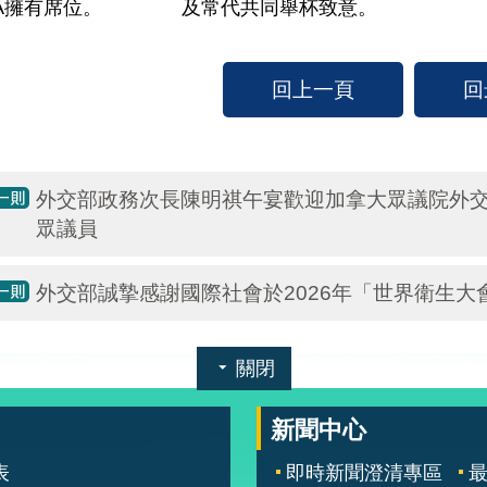
A擁有席位。
及常代共同舉杯致意。
回上一頁
回
外交部政務次長陳明祺午宴歡迎加拿大眾議院外
眾議員
外交部誠摯感謝國際社會於2026年「世界衛生
關閉
新聞中心
表
即時新聞澄清專區