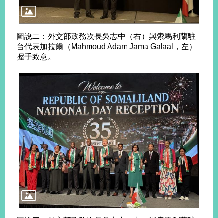
告
隱
圖說二：外交部政務次長吳志中（右）與索馬利蘭駐
私
台代表加拉爾（Mahmoud Adam Jama Galaal，左）
權
握手致意。
保
護
及
資
訊
安
全
政
策
無
障
礙
網
站
說