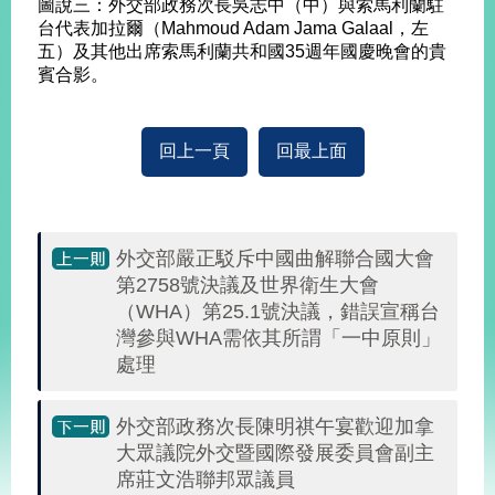
圖說三：外交部政務次長吳志中（中）與索馬利蘭駐
明
台代表加拉爾（Mahmoud Adam Jama Galaal，左
五）及其他出席索馬利蘭共和國35週年國慶晚會的貴
聯
賓合影。
絡
我
們
回上一頁
回最上面
外交部嚴正駁斥中國曲解聯合國大會
第2758號決議及世界衛生大會
（WHA）第25.1號決議，錯誤宣稱台
灣參與WHA需依其所謂「一中原則」
處理
外交部政務次長陳明祺午宴歡迎加拿
大眾議院外交暨國際發展委員會副主
席莊文浩聯邦眾議員