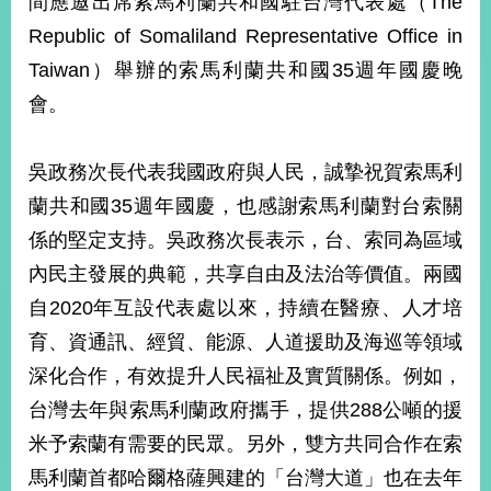
間應邀出席索馬利蘭共和國駐台灣代表處（The
經
Republic of Somaliland Representative Office in
濟
日
Taiwan）舉辦的索馬利蘭共和國35週年國慶晚
不
落
會。
國
台
吳政務次長代表我國政府與人民，誠摯祝賀索馬利
海
和
蘭共和國35週年國慶，也感謝索馬利蘭對台索關
平
係的堅定支持。吳政務次長表示，台、索同為區域
護
內民主發展的典範，共享自由及法治等價值。兩國
照
自2020年互設代表處以來，持續在醫療、人才培
回
育、資通訊、經貿、能源、人道援助及海巡等領域
首
網
深化合作，有效提升人民福祉及實質關係。例如，
頁
站
台灣去年與索馬利蘭政府攜手，提供288公噸的援
關
米予索蘭有需要的民眾。另外，雙方共同合作在索
於
導
本
馬利蘭首都哈爾格薩興建的「台灣大道」也在去年
覽