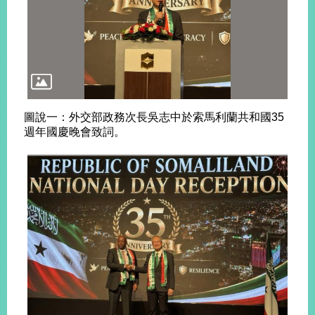
旅
部
粉
外
長
絲
國
信
專
人
箱
頁
急
難
救
LINE
助
Instagram
X平台
服
(原推特)
圖說一：外交部政務次長吳志中於索馬利蘭共和國35
務
專
週年國慶晚會致詞。
線
APP
YouTube
RSS
政
府
網
站
資
料
開
放
宣