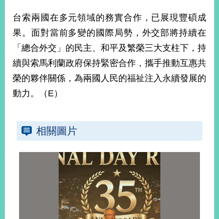
播
台索兩國在多元領域的務實合作，已展現豐碩成
政
果。面對當前多變的國際局勢，外交部將持續在
府
「總合外交」的民主、和平及繁榮三大支柱下，持
資
訊
續與索馬利蘭政府保持緊密合作，攜手推動互惠共
公
榮的夥伴關係，為兩國人民的福祉注入永續發展的
開
動力。（E）
為
民
服
相關圖片
務
本
部
相
關
網
站