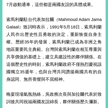
部
7月啟動通車，這些都是兩國友誼的具體成果。
新
聞
索馬利蘭駐台代表加拉爾（Mahmoud Adam Jama
中
心
Galaal）致詞時表示，1991年5月18日，索馬利蘭
人民作出歷史性且勇敢的決定，重新恢復自身主
外
權。歷經35年的發展，索馬利蘭已成為非洲之角
交
資
地區重要民主典範。台灣與索馬利蘭在相互尊重與
訊
共享價值的基礎上，建立具建設性的夥伴關係。在
國
這個歷史性的時刻，索馬利蘭政府不僅熱烈慶祝該
家
國獨立35週年，也與台灣共同讚揚兩國共有的自
與
身認同、無所畏懼與不屈精神。
地
區
晚宴現場氣氛熱絡，吳政務次長與加拉爾代表於致
國
際
詞後共同祝福兩國友誼綿長，夥伴關係歷久彌新。
傳