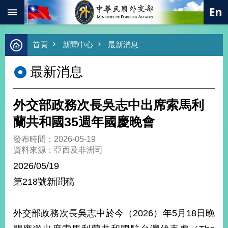
:::
跳到主要內容區塊
進
首頁
新聞中心
最新消息
階
搜
最新消息
尋
熱
門
外交部政務次長吳志中出席索馬利
關
鍵
蘭共和國35週年國慶晚會
字
發布時間：2026-05-19
總
資料來源：亞西及非洲司
合
外
2026/05/19
交
第218號新聞稿
價
值
外
外交部政務次長吳志中於今（2026）年5月18日晚
交